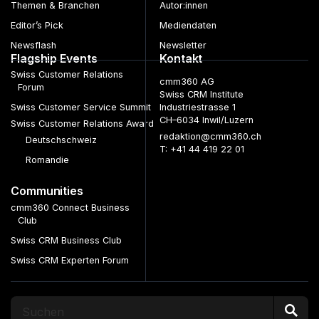
Themen & Branchen
Autor:innen
Editor’s Pick
Mediendaten
Newsflash
Newsletter
Flagship Events
Kontakt
Swiss Customer Relations
cmm360 AG
Forum
Swiss CRM Institute
Swiss Customer Service Summit
Industriestrasse 1
CH–6034 Inwil/Luzern
Swiss Customer Relations Award
redaktion@cmm360.ch
Deutschschweiz
T: +41 44 419 22 01
Romandie
Communities
cmm360 Connect Business
Club
Swiss CRM Business Club
Swiss CRM Experten Forum