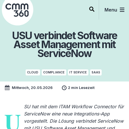
Skip
to
Menu
content
USU verbindet Software
Asset Management mit
ServiceNow
CLOUD
COMPLIANCE
IT SERVICE
SAAS
Mittwoch, 20.05.2026
2 min Lesezeit
SU hat mit dem ITAM Workflow Connector für
U
ServiceNow eine neue Integrations-App
vorgestellt. Die Lösung verbindet ServiceNow
mit USU Software Asset Management und