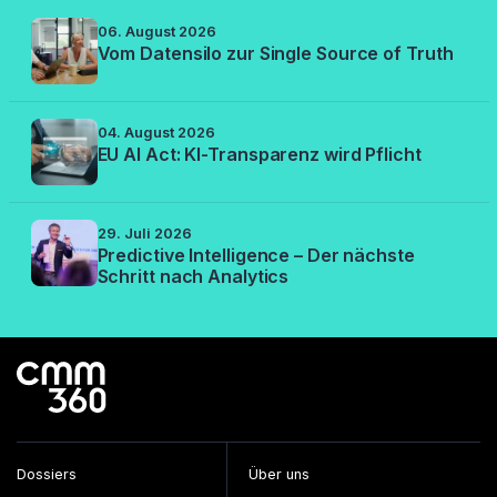
06. August 2026
Vom Datensilo zur Single Source of Truth
04. August 2026
EU AI Act: KI-Transparenz wird Pflicht
29. Juli 2026
Predictive Intelligence – Der nächste
Schritt nach Analytics
Dossiers
Über uns