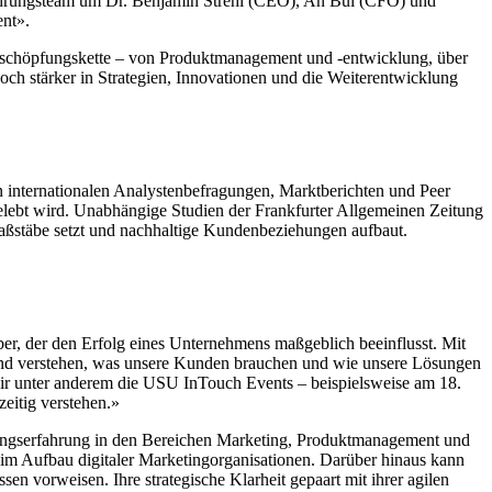
Führungsteam um Dr. Benjamin Strehl (CEO), An Bui (CFO) und
nt».
rtschöpfungskette – von Produktmanagement und -entwicklung, über
h stärker in Strategien, Innovationen und die Weiterentwicklung
internationalen Analystenbefragungen, Marktberichten und Peer
lebt wird. Unabhängige Studien der Frankfurter Allgemeinen Zeitung
aßstäbe setzt und nachhaltige Kundenbeziehungen aufbaut.
er, der den Erfolg eines Unternehmens maßgeblich beeinflusst. Mit
nd verstehen, was unsere Kunden brauchen und wie unsere Lösungen
 wir unter anderem die USU InTouch Events – beispielsweise am 18.
eitig verstehen.»
ungserfahrung in den Bereichen Marketing, Produktmanagement und
 im Aufbau digitaler Marketingorganisationen. Darüber hinaus kann
vorweisen. Ihre strategische Klarheit gepaart mit ihrer agilen