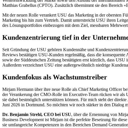
Weiterentwicklung der Marke sowie den Ausbau der internationalen
Matthias Grabellus (CPTO). Zusätzlich übernimmt sie den Bereich 
Mit der neuen Rolle verankert USU das Marketing in der obersten F
Marketing bis hin zum Vertrieb. Damit unterstreicht USU ihren Leit
des Lösungsportfolios einbezogen mit dem Ziel, messbaren Mehrwert 
Kundenzentrierung tief in der Unternehm
Seit Gründung der USU gehören Kundennähe und Kundenzentrierung z
Reviews bestätigen USU-Kunden regelmäßig, dass die konsequente Au
sowie der Süddeutschen Zeitung bestätigten erst kürzlich, dass US
Außerdem verzeichnet USU eine außergewöhnlich niedrige Kundena
Kundenfokus als Wachstumstreiber
Mirjam Hermann über ihre neue Rolle als Chief Marketing Officer bei
der Verankerung der CMO-Rolle im Executive-Team rücken wir als 
sie dabei bestmöglich unterstützen können. Für mich steht der direk
Juni 2026 in Dortmund. So möchten wir noch stärker in den Dialog m
Dr. Benjamin Strehl, CEO bei USU
, über die Ernennung von Mirj
Business Development ist Mirjam ist die perfekte Besetzung für dies
sie umfangreiche Kompetenzen in den Bereichen Demand Generation, M