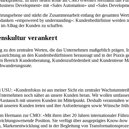
 Marktpräsenz. In ihrer neuen Rolle als CMO erweitert Hermann das 
«Business Development» mit «Sales Automation» und «Sales Developme
ührungsebene und stärkt die Zusammenarbeit entlang der gesamten We
gedanken «empowered by understanding»: Kundenbedürfnisse werden noc
im Alltag der Kunden zu schaffen.
enskultur verankert
u den zentralen Werten, die das Unternehmen maßgeblich prägen. In 
srichtung an den Kundenbedürfnissen herausragt und in der Praxis ge
U im Bereich Kundenberatung, Kundenzufriedenheit und Kundentreue M
bwanderungsrate.
 USU: «Kundenfokus ist aus meiner Sicht ein zentraler Wachstumstreib
Unternehmen noch näher an unsere Kunden heran. Wir wollen umfasse
te Austausch mit unseren Kunden im Mittelpunkt. Deshalb veranstalten
it unseren Kunden treten und ihre Anforderungen sowie Wünsche frühz
am Hermann zur CMO: «Mit ihren über 20 Jahren internationaler Führ
e richtungsweisende Position. Sie verfügt über ausgeprägtes Know-how
arkenentwicklung und in der Begleitung von Transformationsprozessen 