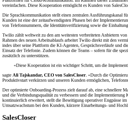
Plattformen für Cloud-Kommunikation. Im Rahmen dieser Zusammenarb
vereinfachen. Diese Kooperation ermöglicht es Kunden von SalesClos
Die Sprachkommunikation stellt einen zentralen Ausführungskanal für 
Kunden ist eine der zeitaufwendigsten Phasen bei der Implementierung 
von Telefonnummern, die Identitätsverifizierung sowie die Einhaltung
Twilio zählt weltweit zu den am weitesten verbreiteten Anbietern v
Rahmen des neuen Arbeitsablaufs arbeitet Twilio direkt mit den verm
indes über seine Plattform die KI-Agenten, Gesprächsverläufe und di
Einsatz der Telefonie. Zudem können die Teams – sofern für die spe
zusätzlich zu unterstützen.
«Diese Kooperation ist ein wichtiger Schritt, um die Implement
sagte
Ali Tajskandar, CEO von SalesCloser
. «Durch die Optimieru
Produktivstart verkürzen und unseren Kunden ermöglichen, Telefonnu
Der optimierte Onboarding-Prozess zielt darauf ab, eine schnellere 
und die Verbindungsqualität zu verbessern und die Implementierung 
kontinuierlich erweitert, stellt die Beseitigung operativer Engpässe i
Umsatzwachstum bei den Kunden, kürzere Einarbeitungs- und Hochlau
SalesCloser