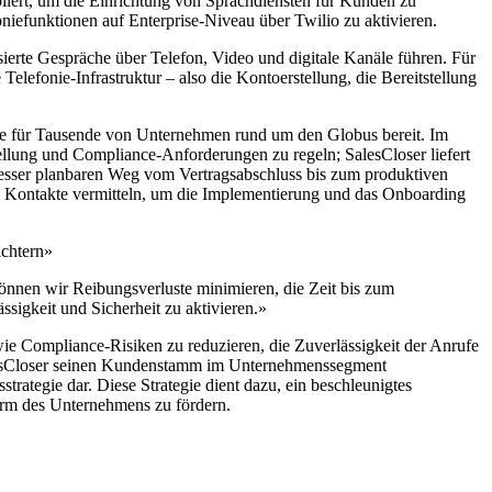
iert, um die Einrichtung von Sprachdiensten für Kunden zu
efunktionen auf Enterprise-Niveau über Twilio zu aktivieren.
sierte Gespräche über Telefon, Video und digitale Kanäle führen. Für
elefonie-Infrastruktur – also die Kontoerstellung, die Bereitstellung
ste für Tausende von Unternehmen rund um den Globus bereit. Im
ellung und Compliance-Anforderungen zu regeln; SalesCloser liefert
 besser planbaren Weg vom Vertragsabschluss bis zum produktiven
e Kontakte vermitteln, um die Implementierung und das Onboarding
ichtern»
nnen wir Reibungsverluste minimieren, die Zeit bis zum
igkeit und Sicherheit zu aktivieren.»
ie Compliance-Risiken zu reduzieren, die Zuverlässigkeit der Anrufe
SalesCloser seinen Kundenstamm im Unternehmenssegment
trategie dar. Diese Strategie dient dazu, ein beschleunigtes
orm des Unternehmens zu fördern.