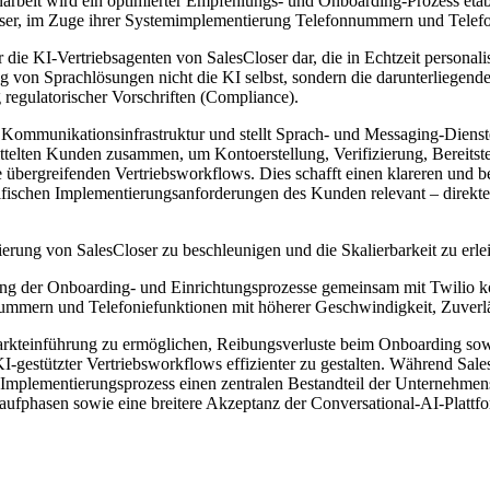
eit wird ein optimierter Empfehlungs- und Onboarding-Prozess etabl
er, im Zuge ihrer Systemimplementierung Telefonnummern und Telefoni
die KI-Vertriebsagenten von SalesCloser dar, die in Echtzeit personali
von Sprachlösungen nicht die KI selbst, sondern die darunterliegende T
 regulatorischer Vorschriften (Compliance).
on Kommunikationsinfrastruktur und stellt Sprach- und Messaging-Dien
ittelten Kunden zusammen, um Kontoerstellung, Verifizierung, Bereitst
e übergreifenden Vertriebsworkflows. Dies schafft einen klareren und
zifischen Implementierungsanforderungen des Kunden relevant – direkt
ierung von SalesCloser zu beschleunigen und die Skalierbarkeit zu erle
ng der Onboarding- und Einrichtungsprozesse gemeinsam mit Twilio kö
mmern und Telefoniefunktionen mit höherer Geschwindigkeit, Zuverläss
Markteinführung zu ermöglichen, Reibungsverluste beim Onboarding sow
KI-gestützter Vertriebsworkflows effizienter zu gestalten. Während 
m Implementierungsprozess einen zentralen Bestandteil der Unternehmenss
fphasen sowie eine breitere Akzeptanz der Conversational-AI-Plattf