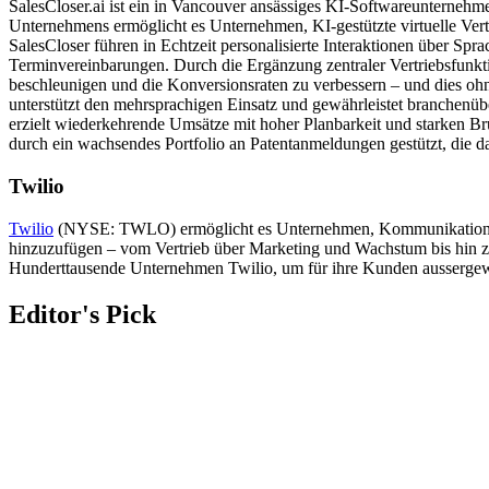
SalesCloser.ai ist ein in Vancouver ansässiges KI-Softwareunternehme
Unternehmens ermöglicht es Unternehmen, KI-gestützte virtuelle Ver
SalesCloser führen in Echtzeit personalisierte Interaktionen über Sp
Terminvereinbarungen. Durch die Ergänzung zentraler Vertriebsfunktio
beschleunigen und die Konversionsraten zu verbessern – und dies ohn
unterstützt den mehrsprachigen Einsatz und gewährleistet branchenüb
erzielt wiederkehrende Umsätze mit hoher Planbarkeit und starken B
durch ein wachsendes Portfolio an Patentanmeldungen gestützt, die dar
Twilio
Twilio
(NYSE: TWLO) ermöglicht es Unternehmen, Kommunikation und 
hinzuzufügen – vom Vertrieb über Marketing und Wachstum bis hin z
Hunderttausende Unternehmen Twilio, um für ihre Kunden aussergewö
Editor's Pick