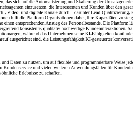
n, das sich auf die Automatisierung und Skalierung der Umsatzgenerieru
triebsagenten einzusetzen, die Interessenten und Kunden über den ges
rach-, Video- und digitale Kanäle durch – darunter Lead-Qualifizierung
nen hilft die Plattform Organisationen dabei, ihre Kapazitäten zu stei
e einen entsprechenden Anstieg des Personalbestands. Die Plattform lä
ergreifend konsistente, qualitativ hochwertige Kundeninteraktionen. 
ruttomargen, während das Unternehmen seine KI-Fähigkeiten kontinuie
auf ausgerichtet sind, die Leistungsfähigkeit KI-gesteuerter konversati
Daten zu nutzen, um auf flexible und programmierbare Weise jedem 
u Kundenservice und vielen weiteren Anwendungsfällen für Kundenint
hnliche Erlebnisse zu schaffen.