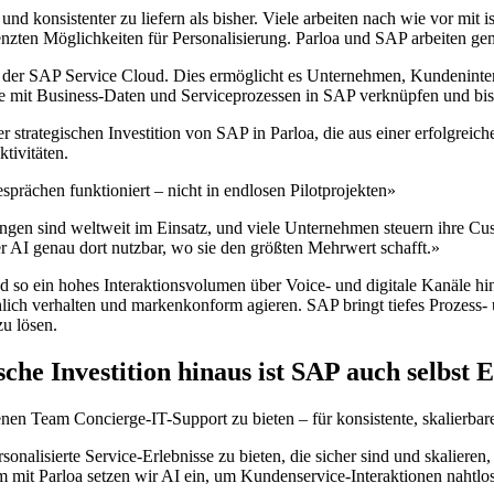
d konsistenter zu liefern als bisher. Viele arbeiten nach wie vor mit 
zten Möglichkeiten für Personalisierung. Parloa und SAP arbeiten ge
s der SAP Service Cloud. Dies ermöglicht es Unternehmen, Kundenintera
he mit Business-Daten und Serviceprozessen in SAP verknüpfen und bis
 strategischen Investition von SAP in Parloa, die aus einer erfolgreic
tivitäten.
rächen funktioniert – nicht in endlosen Pilotprojekten»
gen sind weltweit im Einsatz, und viele Unternehmen steuern ihre Cu
 AI genau dort nutzbar, wo sie den größten Mehrwert schafft.»
so ein hohes Interaktionsvolumen über Voice- und digitale Kanäle hinw
hlich verhalten und markenkonform agieren. SAP bringt tiefes Prozess
zu lösen.
sche Investition hinaus ist SAP auch selbst
nen Team Concierge-IT-Support zu bieten – für konsistente, skalierbar
nalisierte Service-Erlebnisse zu bieten, die sicher sind und skalieren
 mit Parloa setzen wir AI ein, um Kundenservice-Interaktionen nahtlos 