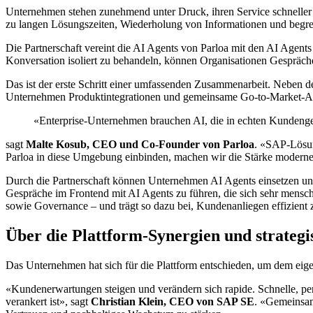
Unternehmen stehen zunehmend unter Druck, ihren Service schneller un
zu langen Lösungszeiten, Wiederholung von Informationen und begren
Die Partnerschaft vereint die AI Agents von Parloa mit den AI Agent
Konversation isoliert zu behandeln, können Organisationen Gespräc
Das ist der erste Schritt einer umfassenden Zusammenarbeit. Neben der
Unternehmen Produktintegrationen und gemeinsame Go-to-Market-Ak
«Enterprise-Unternehmen brauchen AI, die in echten Kundengesp
sagt
Malte Kosub, CEO und Co-Founder von Parloa
. «SAP-Lösun
Parloa in diese Umgebung einbinden, machen wir die Stärke moderner
Durch die Partnerschaft können Unternehmen AI Agents einsetzen und 
Gespräche im Frontend mit AI Agents zu führen, die sich sehr mensc
sowie Governance – und trägt so dazu bei, Kundenanliegen effizient 
Über die Plattform-Synergien und strategi
Das Unternehmen hat sich für die Plattform entschieden, um dem eige
«Kundenerwartungen steigen und verändern sich rapide. Schnelle, perso
verankert ist», sagt
Christian Klein, CEO von SAP SE
. «Gemeinsam