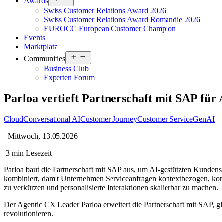
Awards
menu
Swiss Customer Relations Award 2026
Swiss Customer Relations Award Romandie 2026
EUROCC European Customer Champion
Events
Marktplatz
Open
Communities
menu
Business Club
Experten Forum
Parloa vertieft Partnerschaft mit SAP für 
Cloud
Conversational AI
Customer Journey
Customer Service
GenAI
Mittwoch, 13.05.2026
3 min Lesezeit
Parloa baut die Partnerschaft mit SAP aus, um AI-gestützten Kunde
kombiniert, damit Unternehmen Serviceanfragen kontextbezogen, kons
zu verkürzen und personalisierte Interaktionen skalierbar zu machen.
Der Agentic CX Leader Parloa erweitert die Partnerschaft mit SAP, g
revolutionieren.