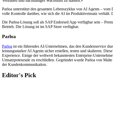
Vertrauen und nachhaltiges Wachstum zu stärken.»
Parloa unterstützt den gesamten Lebenszyklus von AI Agents – vom
volle Kontrolle darüber, wie sich die AI im Produktiveinsatz verhält. 
Die Parloa-Lösung soll als SAP Endorsed App verfügbar sein – Premiu
Betrieb. Die Lösung ist im SAP Store verfügbar.
Parloa
Parloa
ist ein führendes AI-Unternehmen, das den Kundenservice dur
leistungsstarker AI Agents sicher erstellen, testen und skalieren. D
Experience. Einige der weltweit bekanntesten Enterprise-Unternehmen
Umsatzpotenziale zu erschließen. Gegründet wurde Parloa von Malte
der Kundenkommunikation.
Editor's Pick