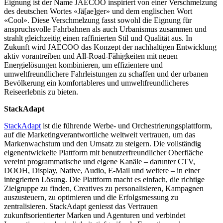
Eignung ist der Name JAECOO inspiriert von einer Verschmelzung
des deutschen Wortes «Jä[ae]ger» und dem englischen Wort
«Cool». Diese Verschmelzung fasst sowohl die Eignung für
anspruchsvolle Fahrbahnen als auch Urbanismus zusammen und
strahlt gleichzeitig einen raffinierten Stil und Qualität aus. In
Zukunft wird JAECOO das Konzept der nachhaltigen Entwicklung
aktiv vorantreiben und All-Road-Fähigkeiten mit neuen
Energielösungen kombinieren, um effizientere und
umweltfreundlichere Fahrleistungen zu schaffen und der urbanen
Bevölkerung ein komfortableres und umweltfreundlicheres
Reiseerlebnis zu bieten.
StackAdapt
StackAdapt
ist die führende Werbe- und Orchestrierungsplattform,
auf die Marketingverantwortliche weltweit vertrauen, um das
Markenwachstum und den Umsatz zu steigern. Die vollständig
eigenentwickelte Plattform mit benutzerfreundlicher Oberfläche
vereint programmatische und eigene Kanäle – darunter CTV,
DOOH, Display, Native, Audio, E-Mail und weitere – in einer
integrierten Lösung. Die Plattform macht es einfach, die richtige
Zielgruppe zu finden, Creatives zu personalisieren, Kampagnen
auszusteuern, zu optimieren und die Erfolgsmessung zu
zentralisieren. StackAdapt geniesst das Vertrauen
zukunftsorientierter Marken und Agenturen und verbindet