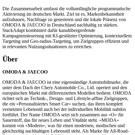
Die Zusammenarbeit umfasst die vollumfängliche programmatische
Aktivierung im deutschen Markt. Ziel ist es, Markenbekanntheit
aufzubauen, Nachfrage zu generieren und die lokale Präsenz von
OMODA & JAECOO in Deutschland nachhaltig zu stärken.
StackAdapt kombiniert dafür kanalübergreifende
Kampagnensteuerung mit KI-gestützter Optimierung, kontextuellem
Targeting und Geo-radius-Targeting, um Zielgruppen effizient und
in relevanten Nutzungssituationen zu erreichen.
Über
OMODA & JAECOO
OMODA & JAECOO ist eine eigenständige Automobilmarke, die
unter dem Dach der Chery Automobile Co., Ltd. operiert und den
europäischen Markt mit differenzierten Modellen bedient. OMODA
richtet sich an Technik-, Design- und Lifestyle-affine Zielgruppen,
die ein «Personalisiertes Smart Car» suchen, das ihren komplett
vernetzten Lebensstil auch bei der individuellen Mobilität nahtlos
fortführt. Der Name OMODA setzt sich zusammen aus «O» für
Sauerstoff, das für neues Leben und Vitalität steht. «MODA»
kommt von «Modern», was für einen modernen, modischen und
gleichzeitig nachhaltigen Lebensstil steht. Als Marke für All-Road-