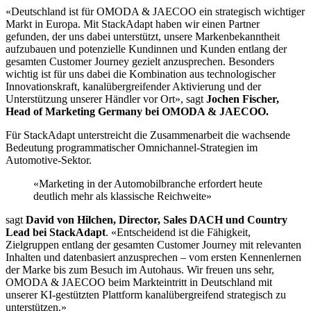
«Deutschland ist für OMODA & JAECOO ein strategisch wichtiger
Markt in Europa. Mit StackAdapt haben wir einen Partner
gefunden, der uns dabei unterstützt, unsere Markenbekanntheit
aufzubauen und potenzielle Kundinnen und Kunden entlang der
gesamten Customer Journey gezielt anzusprechen. Besonders
wichtig ist für uns dabei die Kombination aus technologischer
Innovationskraft, kanalübergreifender Aktivierung und der
Unterstützung unserer Händler vor Ort», sagt
Jochen Fischer,
Head of Marketing Germany bei OMODA & JAECOO.
Für StackAdapt unterstreicht die Zusammenarbeit die wachsende
Bedeutung programmatischer Omnichannel-Strategien im
Automotive-Sektor.
«Marketing in der Automobilbranche erfordert heute
deutlich mehr als klassische Reichweite»
sagt
David von Hilchen, Director, Sales DACH und Country
Lead bei StackAdapt
. «Entscheidend ist die Fähigkeit,
Zielgruppen entlang der gesamten Customer Journey mit relevanten
Inhalten und datenbasiert anzusprechen – vom ersten Kennenlernen
der Marke bis zum Besuch im Autohaus. Wir freuen uns sehr,
OMODA & JAECOO beim Markteintritt in Deutschland mit
unserer KI-gestützten Plattform kanalübergreifend strategisch zu
unterstützen.»