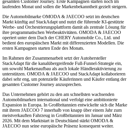
gesamten Customer Journey. Erste Kampagnen starten noch im
laufenden Monat und sollen die Markenbekanntheit gezielt steigern.
Die Automobilmarke OMODA & JAECOO setzt im deutschen
Markt künftig auf StackAdapt und nutzt die führende KI-gestützte
Werbe- und Orchestrierungsplattform damit als zentrale Lösung für
ihre programmatischen Werbeaktivitäten. OMODA & JAECOO
operiert unter dem Dach der CHERY Automobile Co., Ltd. und
bedient den europäischen Markt mit differenzierten Modellen. Die
ersten Kampagnen starten Ende des Monats.
Im Rahmen der Zusammenarbeit setzt der Autohersteller
StackAdapt für die kanalübergreifende Full-Funnel-Strategie ein,
um sowohl Markenaufbau als auch lokale Händleraktivierung zu
unterstützen. OMODA & JAECOO und StackAdapt kollaborieren
dabei sehr eng, um potenzielle Käuferinnen und Käufer entlang der
gesamten Customer Journey anzusprechen.
Das Unternehmen gehört zu den am schnellsten wachsenden
Automobilmarken international und verfolgt eine ambitionierte
Expansion in Europa. In Großbritannien entwickelte sich die Marke
mit ihrem JAECOO 7 innerhalb von knapp über einem Jahr zum
meistverkauften Fahrzeug in Großbritannien im Januar und März
2026. Mit dem Marktstart in Deutschland stärkt OMODA &
JAECOO nun seine europäische Präsenz konsequent weiter.