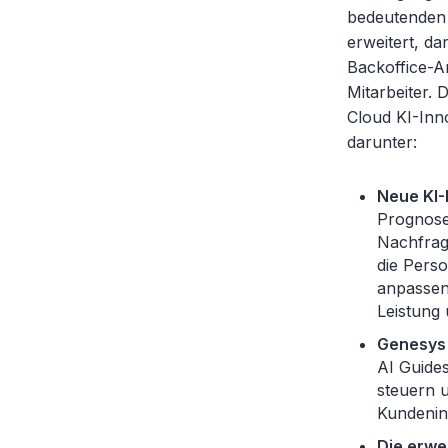
bedeutenden 
erweitert, d
Backoffice-Ar
Mitarbeiter.
Cloud KI-Inn
darunter:
Neue KI-
Prognosen
Nachfrag
die Pers
anpassen
Leistung 
Genesys 
AI Guide
steuern u
Kundenin
Die erwe