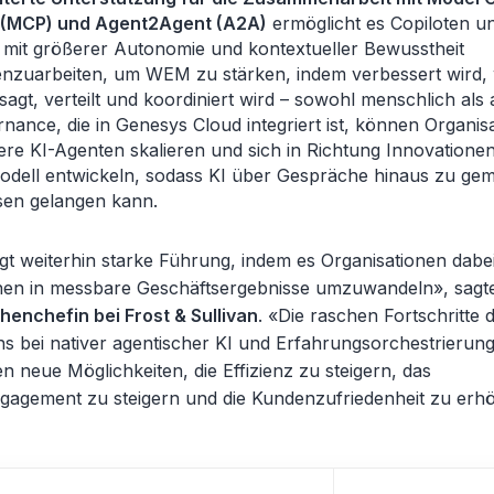
 (MCP) und Agent2Agent (A2A)
ermöglicht es Copiloten un
 mit größerer Autonomie und kontextueller Bewusstheit
zuarbeiten, um WEM zu stärken, indem verbessert wird, 
agt, verteilt und koordiniert wird
– sowohl menschlich als a
nance, die in Genesys Cloud integriert ist, k
önnen Organis
re KI-Agenten skalieren und sich in Richtung Innovatione
odell entwickeln, sodass KI über Gespräche hinaus zu ge
sen gelangen kann.
t weiterhin starke Führung, indem es Organisationen dabei
nen in messbare Geschäftsergebnisse umzuwandeln», sag
henchefin bei Frost & Sullivan
. «Die raschen Fortschritte 
 bei nativer agentischer KI und Erfahrungsorchestrierung
n neue Möglichkeiten, die Effizienz zu steigern, das
ngagement zu steigern und die Kundenzufriedenheit zu erh