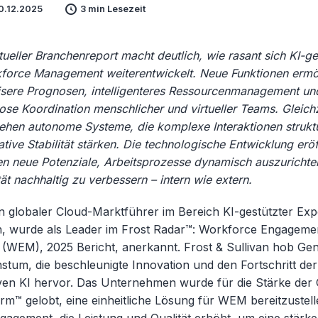
0.12.2025
3 min Lesezeit
tueller Branchenreport macht deutlich, wie rasant sich KI-ge
force Management weiterentwickelt. Neue Funktionen ermö
isere Prognosen, intelligenteres Ressourcenmanagement un
ose Koordination menschlicher und virtueller Teams. Gleichz
tehen autonome Systeme, die komplexe Interaktionen strukt
tive Stabilität stärken. Die technologische Entwicklung eröf
en neue Potenziale, Arbeitsprozesse dynamisch auszurichte
tät nachhaltig zu verbessern – intern wie extern.
in globaler Cloud-Marktführer im Bereich KI-gestützter Ex
n, wurde als Leader im Frost Radar™: Workforce Engageme
WEM), 2025 Bericht, anerkannt. Frost & Sullivan hob Gen
stum, die beschleunigte Innovation und den Fortschritt de
ven KI hervor. Das Unternehmen wurde für die Stärke der
rm™ gelobt, eine einheitliche Lösung für WEM bereitzustell