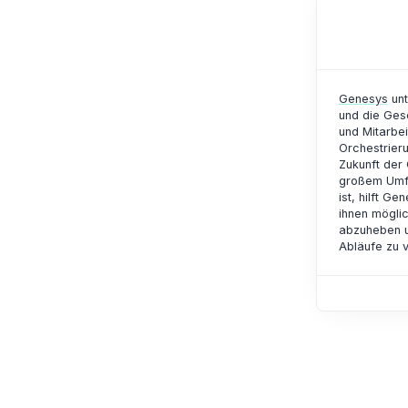
Genesys
unt
und die Ges
und Mitarbei
Orchestrier
Zukunft der
großem Umfa
ist, hilft 
ihnen möglic
abzuheben un
Abläufe zu 