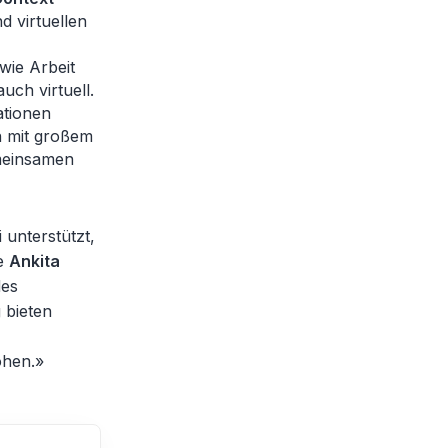
d virtuellen
wie Arbeit
uch virtuell.
ationen
n mit großem
meinsamen
 unterstützt,
te
Ankita
des
 bieten
öhen.»