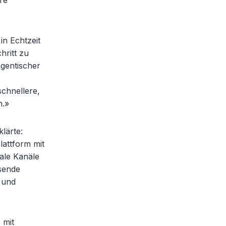
re
in Echtzeit
ritt zu
agentischer
schnellere,
n.»
lärte:
lattform mit
iale Kanäle
ssende
 und
 mit