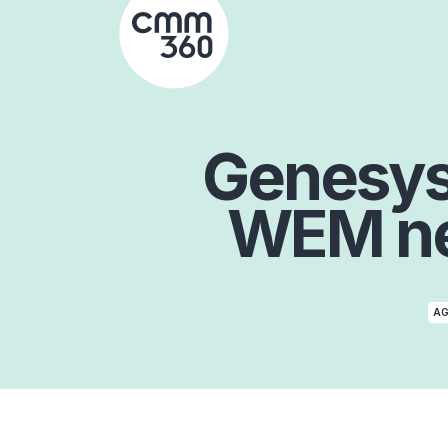
Skip
to
content
Genesys 
WEM ne
AG