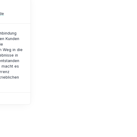
de
enbindung
ren Kunden
ie
n Weg in die
ebnisse in
entstanden
d macht es
rrenz
rieblichen