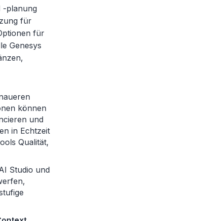
d -planung
tzung für
Optionen für
lle Genesys
änzen,
naueren
tionen können
ncieren und
n in Echtzeit
ols Qualität,
AI Studio und
werfen,
stufige
Context