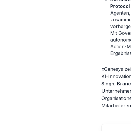
Protocol
Agenten,
zusammen
vorherges
Mit Gover
autonome
Action-M
Ergebnis
«Genesys zeig
KI-Innovatio
Singh, Branc
Unternehmens
Organisatione
Mitarbeitere