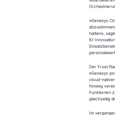
Mitarbeiteren
Orchestrieru
«Genesys Clou
abzustimmen 
halten», sag
KI-Innovati
Einsatzberei
personalisiert
Der Frost Ra
«Genesys posi
cloud-nativer
hinweg verei
Funktionen z
gleichzeitig 
Im vergangen