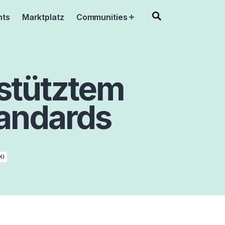
nts
Marktplatz
Communities
Open
menu
estütztem
andards
KI