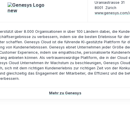
Uraniastrasse 31
8001
Zürich
www.genesys.com/
erstützt über 8.000 Organisationen in über 100 Ländern dabei, die Kund
chäftsergebnisse zu verbessern, indem sie die besten Erlebnisse für de
ter schaffen. Genesys Cloud ist die führende KI-gestützte Plattform für d
ung von Kundenerlebnissen. Genesys ebnet Unternehmen jeder Größe de
 Customer Experience, indem sie empathische, personalisierte Kundenerl
ng anbieten können. Als vertrauenswürdige Plattform, die in der Cloud 
Genesys Cloud Unternehmen ihr Wachstum zu beschleunigen, Genesys Clou
h, sich mit dem richtigen Kundenerlebnis zur richtigen Zeit von der Konku
d gleichzeitig das Engagement der Mitarbeiter, die Effizienz und die bet
verbessern.
Mehr zu Genesys