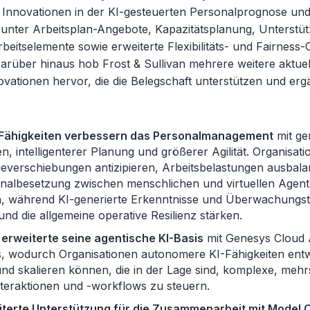
Innovationen in der KI-gesteuerten Personalprognose un
arunter Arbeitsplan-Angebote, Kapazitätsplanung, Unterstü
beitselemente sowie erweiterte Flexibilitäts- und Fairness-
 Darüber hinaus hob Frost & Sullivan mehrere weitere aktue
ovationen hervor, die die Belegschaft unterstützen und erg
Fähigkeiten verbessern das Personalmanagement
mit ge
, intelligenterer Planung und größerer Agilität. Organisa
everschiebungen antizipieren, Arbeitsbelastungen ausbala
onalbesetzung zwischen menschlichen und virtuellen Agente
, während KI-generierte Erkenntnisse und Überwachungsto
und die allgemeine operative Resilienz stärken.
erweiterte seine agentische KI-Basis
mit Genesys Cloud 
s, wodurch Organisationen autonomere KI-Fähigkeiten ent
nd skalieren können, die in der Lage sind, komplexe, mehr
teraktionen und -workflows zu steuern.
iterte Unterstützung für die Zusammenarbeit mit Model 