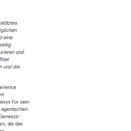
stütztes
glichen
d eine
eitig
urieren und
fnet
n und die
perience
nt
esys für sein
r agentischen
 Genesys-
en, die das