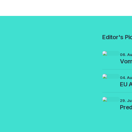
Editor's Pi
06. A
Vom 
04. A
EU A
29. Ju
Pred