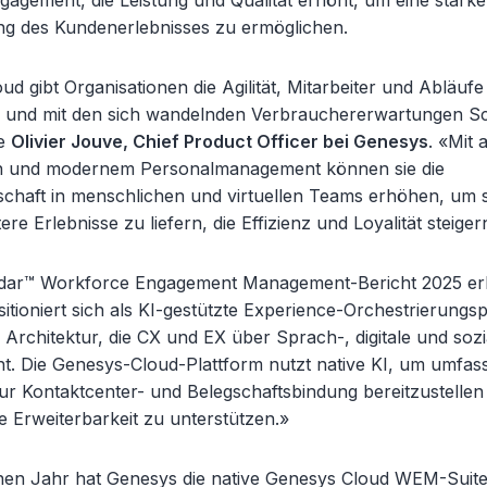
gagement, die Leistung und Qualität erhöht, um eine stärke
ng des Kundenerlebnisses zu ermöglichen.
d gibt Organisationen die Agilität, Mitarbeiter und Abläufe 
und mit den sich wandelnden Verbrauchererwartungen Sch
te
Olivier Jouve, Chief Product Officer bei Genesys
. «Mit 
on und modernem Personalmanagement können sie die
tschaft in menschlichen und virtuellen Teams erhöhen, um 
ere Erlebnisse zu liefern, die Effizienz und Loyalität steiger
dar™ Workforce Engagement Management-Bericht 2025 erk
tioniert sich als KI-gestützte Experience-Orchestrierungsp
 Architektur, die CX und EX über Sprach-, digitale und soz
nt. Die Genesys-Cloud-Plattform nutzt native KI, um umfa
ur Kontaktcenter- und Belegschaftsbindung bereitzustellen
die Erweiterbarkeit zu unterstützen.»
en Jahr hat Genesys die native Genesys Cloud WEM-Suite