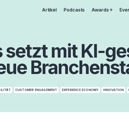
Artikel
Podcasts
Awards
Eve
Open
menu
setzt mit KI-g
ue Branchenst
ILITÄT
CUSTOMER ENGAGEMENT
EXPERIENCE ECONOMY
INNOVATION