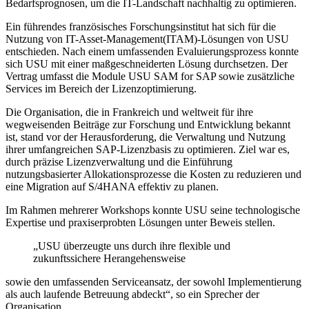
Bedarfsprognosen, um die IT-Landschaft nachhaltig zu optimieren.
Ein führendes französisches Forschungsinstitut hat sich für die
Nutzung von IT-Asset-Management(ITAM)-Lösungen von USU
entschieden. Nach einem umfassenden Evaluierungsprozess konnte
sich USU mit einer maßgeschneiderten Lösung durchsetzen. Der
Vertrag umfasst die Module USU SAM for SAP sowie zusätzliche
Services im Bereich der Lizenzoptimierung.
Die Organisation, die in Frankreich und weltweit für ihre
wegweisenden Beiträge zur Forschung und Entwicklung bekannt
ist, stand vor der Herausforderung, die Verwaltung und Nutzung
ihrer umfangreichen SAP-Lizenzbasis zu optimieren. Ziel war es,
durch präzise Lizenzverwaltung und die Einführung
nutzungsbasierter Allokationsprozesse die Kosten zu reduzieren und
eine Migration auf S/4HANA effektiv zu planen.
Im Rahmen mehrerer Workshops konnte USU seine technologische
Expertise und praxiserprobten Lösungen unter Beweis stellen.
„USU überzeugte uns durch ihre flexible und
zukunftssichere Herangehensweise
sowie den umfassenden Serviceansatz, der sowohl Implementierung
als auch laufende Betreuung abdeckt“, so ein Sprecher der
Organisation.