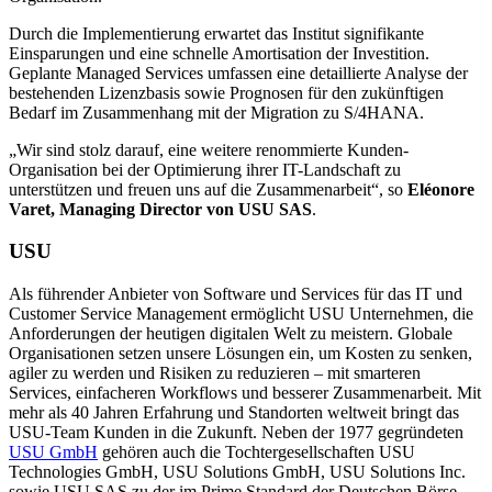
Durch die Implementierung erwartet das Institut signifikante
Einsparungen und eine schnelle Amortisation der Investition.
Geplante Managed Services umfassen eine detaillierte Analyse der
bestehenden Lizenzbasis sowie Prognosen für den zukünftigen
Bedarf im Zusammenhang mit der Migration zu S/4HANA.
„Wir sind stolz darauf, eine weitere renommierte Kunden-
Organisation bei der Optimierung ihrer IT-Landschaft zu
unterstützen und freuen uns auf die Zusammenarbeit“, so
Eléonore
Varet, Managing Director von USU SAS
.
USU
Als führender Anbieter von Software und Services für das IT und
Customer Service Management ermöglicht USU Unternehmen, die
Anforderungen der heutigen digitalen Welt zu meistern. Globale
Organisationen setzen unsere Lösungen ein, um Kosten zu senken,
agiler zu werden und Risiken zu reduzieren – mit smarteren
Services, einfacheren Workflows und besserer Zusammenarbeit. Mit
mehr als 40 Jahren Erfahrung und Standorten weltweit bringt das
USU-Team Kunden in die Zukunft. Neben der 1977 gegründeten
USU GmbH
gehören auch die Tochtergesellschaften USU
Technologies GmbH, USU Solutions GmbH, USU Solutions Inc.
sowie USU SAS zu der im Prime Standard der Deutschen Börse