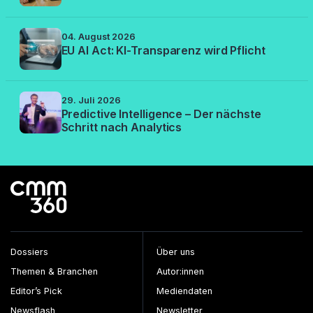
04. August 2026
EU AI Act: KI-Transparenz wird Pflicht
29. Juli 2026
Predictive Intelligence – Der nächste
Schritt nach Analytics
Dossiers
Über uns
Themen & Branchen
Autor:innen
Editor’s Pick
Mediendaten
Newsflash
Newsletter