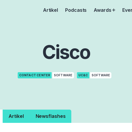
Artikel
Podcasts
Awards
Eve
Open
menu
Cisco
CONTACT CENTER
SOFTWARE
UC&C
SOFTWARE
Artikel
Newsflashes