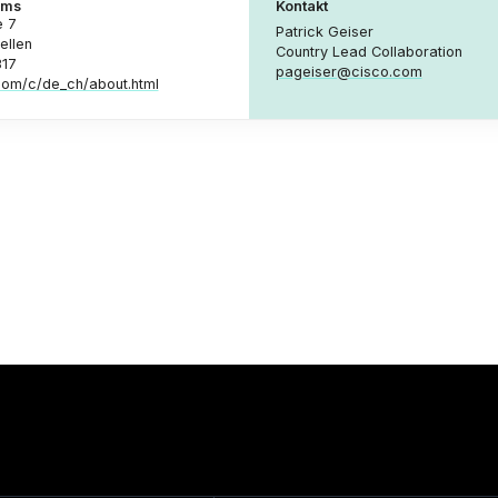
ems
Kontakt
e 7
Patrick Geiser
ellen
Country Lead Collaboration
317
pageiser@cisco.com
om/c/de_ch/about.html