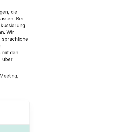
gen, die
assen. Bei
okussierung
an. Wir
, sprachliche
n
 mit den
s über
Meeting,