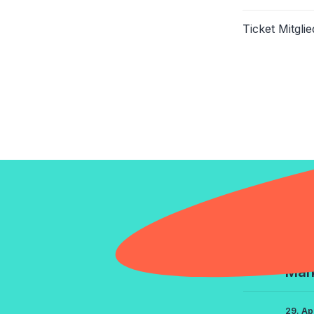
Ticket Mitgl
Eventn
29. Ma
Mar
29. Ap