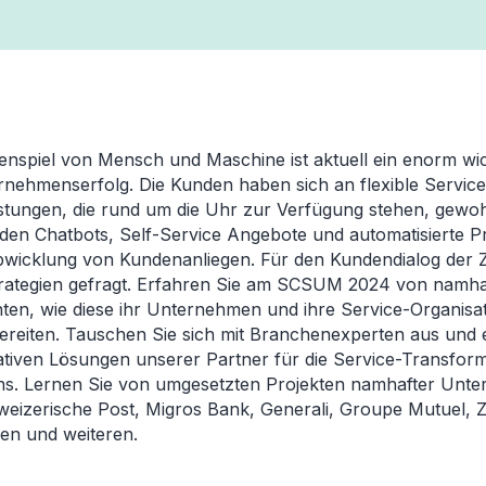
spiel von Mensch und Maschine ist aktuell ein enorm wic
rnehmenserfolg. Die Kunden haben sich an flexible Servic
istungen, die rund um die Uhr zur Verfügung stehen, gewo
rden Chatbots, Self-Service Angebote und automatisierte P
Abwicklung von Kundenanliegen. Für den Kundendialog der Z
trategien gefragt. Erfahren Sie am SCSUM 2024 von namha
ten, wie diese ihr Unternehmen und ihre Service-Organisat
ereiten. Tauschen Sie sich mit Branchenexperten aus und
vativen Lösungen unserer Partner für die Service-Transform
s. Lernen Sie von umgesetzten Projekten namhafter Unt
weizerische Post, Migros Bank, Generali, Groupe Mutuel, 
en und weiteren.