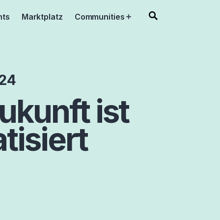
nts
Marktplatz
Communities
Open
menu
024
ukunft ist
tisiert