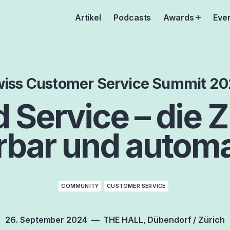
Artikel
Podcasts
Awards
Eve
Open
menu
iss Customer Service Summit 2
d Service – die Z
rbar und automa
COMMUNITY
CUSTOMER SERVICE
26. September 2024
THE HALL
Dübendorf / Zürich