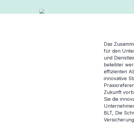
Das Zusammen
für den Unte
und Dienstle
beliebter we
effizienten 
innovative S
Praxisreferen
Zukunft vorb
Sie die inno
Unternehmen
BLT, Die Sch
Versicherung