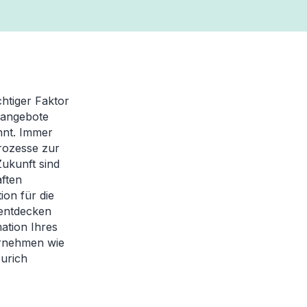
htiger Faktor
eangebote
hnt. Immer
rozesse zur
ukunft sind
ften
ion für die
 entdecken
ation Ihres
ernehmen wie
Zurich