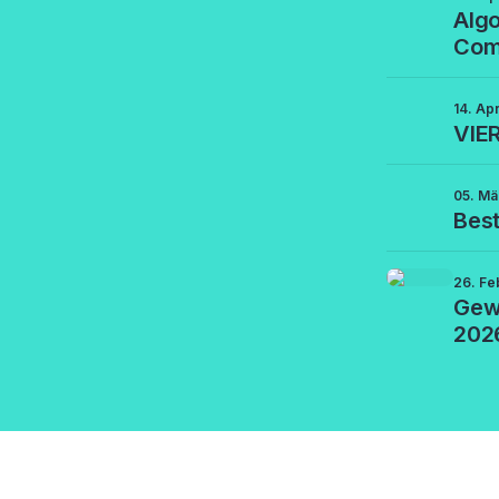
Algo
Com
14. Ap
VIE
05. Mä
Best
26. Fe
Gew
202