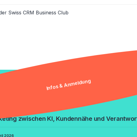
ieder Swiss CRM Business Club
Infos & Anmeldung
ews
i 2026
keting zwischen KI, Kundennähe und Verantwor
ril 2026