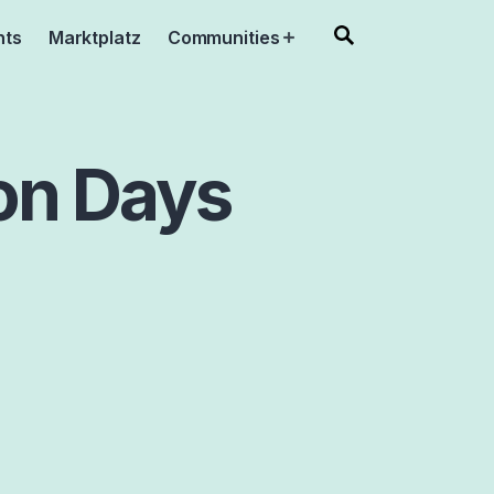
nts
Marktplatz
Communities
Open
menu
on Days