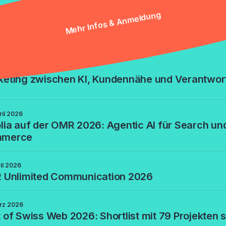
Mehr Infos & Anmeldung
ews
i 2026
keting zwischen KI, Kundennähe und Verantwor
ril 2026
lia auf der OMR 2026: Agentic AI für Search un
merce
ril 2026
R Unlimited Communication 2026
rz 2026
 of Swiss Web 2026: Shortlist mit 79 Projekten s