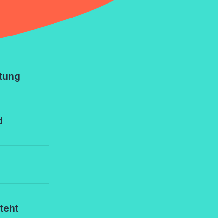
tung
d
teht