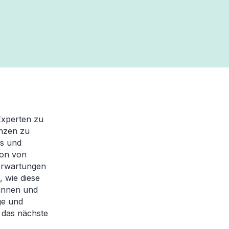
Experten zu
enzen zu
ts und
ion von
 Erwartungen
, wie diese
rinnen und
ge und
f das nächste