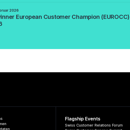
bruar 2026
inner European Customer Champion (EUROCC)
6
Flagship Events
ns
nnen
Swiss Customer Relations Forum
daten