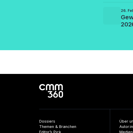
26. Fe
Gew
202
Dossiers
Über u
Themen & Branchen
Autor:i
Editor’s Pick
Medien