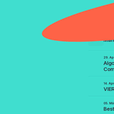
Eventn
29. Ma
Mar
29. Ap
Algo
Com
14. Ap
VIE
05. Mä
Best