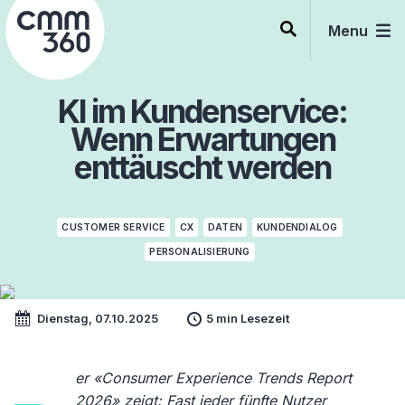
Skip
to
Menu
content
KI im Kundenservice:
Wenn Erwartungen
enttäuscht werden
CUSTOMER SERVICE
CX
DATEN
KUNDENDIALOG
PERSONALISIERUNG
Dienstag, 07.10.2025
5 min Lesezeit
er «Consumer Experience Trends Report
2026» zeigt: Fast jeder fünfte Nutzer