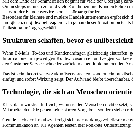
Mit dem Ende der Sommerferien beginnt für viele der Übergang zurück 
Onlineshops nehmen zu, und viele Kundinnen und Kunden kehren mit k
ist, wird der Kundenservice bereits spürbar gefordert.
Besonders für kleinere und mittlere Handelsunternehmen ergibt sich 
und gleichzeitig flexibel reagieren. In genau dieser Situation bieten
Entlastung im Tagesgeschäft.
Strukturen schaffen, bevor es unübersichtl
Wenn E-Mails, To-dos und Kundenanfragen gleichzeitig eintreffen, gerä
Informationen im jeweiligen Kontext zusammen und zeigen konkrete n
den Customer Service schneller zurück in einen funktionierenden Arbe
Das ist kein theoretisches Zukunftsversprechen, sondern ein praktis
einfügt und sofort Wirkung zeigt. Der Aufwand bleibt überschaubar, 
Technologie, die sich an Menschen orientie
KI ist dann wirklich hilfreich, wenn sie den Menschen nicht ersetzt, 
Mitarbeitenden. Sie geben keine starren Vorgaben, sondern stellen r
Gerade nach der Urlaubszeit zeigt sich, wie wirkungsvoll dieser me
Kommunikation an. KI-Agenten leisten hier konkrete Unterstützung: 