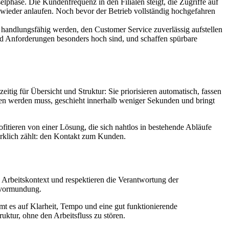
lphase. Die Kundenfrequenz in den Filialen steigt, die Zugriffe auf
wieder anlaufen. Noch bevor der Betrieb vollständig hochgefahren
 handlungsfähig werden, den Customer Service zuverlässig aufstellen
 und Anforderungen besonders hoch sind, und schaffen spürbare
itig für Übersicht und Struktur: Sie priorisieren automatisch, fassen
den werden muss, geschieht innerhalb weniger Sekunden und bringt
itieren von einer Lösung, die sich nahtlos in bestehende Abläufe
irklich zählt: den Kontakt zum Kunden.
en Arbeitskontext und respektieren die Verantwortung der
Bevormundung.
t es auf Klarheit, Tempo und eine gut funktionierende
ktur, ohne den Arbeitsfluss zu stören.