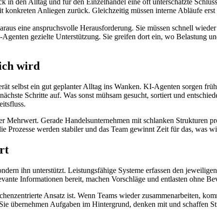
in den Alltag und für den Einzelhandel eine oft unterschätzte Schlüsse
onkreten Anliegen zurück. Gleichzeitig müssen interne Abläufe erst 
daraus eine anspruchsvolle Herausforderung. Sie müssen schnell wieder
 KI-Agenten gezielte Unterstützung. Sie greifen dort ein, wo Belastung
ich wird
t selbst ein gut geplanter Alltag ins Wanken. KI-Agenten sorgen frühze
ächste Schritte auf. Was sonst mühsam gesucht, sortiert und entschie
itsfluss.
cher Mehrwert. Gerade Handelsunternehmen mit schlanken Strukturen prof
die Prozesse werden stabiler und das Team gewinnt Zeit für das, was w
rt
sondern ihn unterstützt. Leistungsfähige Systeme erfassen den jeweilig
elevante Informationen bereit, machen Vorschläge und entlasten ohne 
nschenzentrierte Ansatz ist. Wenn Teams wieder zusammenarbeiten, komm
Sie übernehmen Aufgaben im Hintergrund, denken mit und schaffen Stru