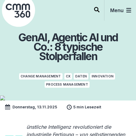
Skip
to
Menu
content
GenAI, Agentic AI und
Co.: 8 typische
Stolperfallen
CHANGE MANAGEMENT
CX
DATEN
INNOVATION
PROCESS MANAGEMENT
Donnerstag, 13.11.2025
5 min Lesezeit
ünstliche Intelligenz revolutioniert die
industrielle Fertigung – von selbstlernenden