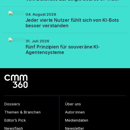
04. August 2026
Jeder vierte Nutzer fühlt sich von KI-Bots
besser verstanden
31. Juli 2026
Fünf Prinzipien für souveräne KI-
Agentensysteme
Dossiers
Über uns
Themen & Branchen
Autor:innen
Editor’s Pick
Mediendaten
Newsflash
Newsletter