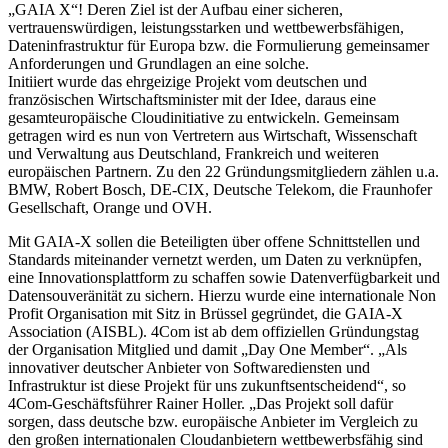
„GAIA X“! Deren Ziel ist der Aufbau einer sicheren,
vertrauenswürdigen, leistungsstarken und wettbewerbsfähigen,
Dateninfrastruktur für Europa bzw. die Formulierung gemeinsamer
Anforderungen und Grundlagen an eine solche.
Initiiert wurde das ehrgeizige Projekt vom deutschen und
französischen Wirtschaftsminister mit der Idee, daraus eine
gesamteuropäische Cloudinitiative zu entwickeln. Gemeinsam
getragen wird es nun von Vertretern aus Wirtschaft, Wissenschaft
und Verwaltung aus Deutschland, Frankreich und weiteren
europäischen Partnern. Zu den 22 Gründungsmitgliedern zählen u.a.
BMW, Robert Bosch, DE-CIX, Deutsche Telekom, die Fraunhofer
Gesellschaft, Orange und OVH.
Mit GAIA-X sollen die Beteiligten über offene Schnittstellen und
Standards miteinander vernetzt werden, um Daten zu verknüpfen,
eine Innovationsplattform zu schaffen sowie Datenverfügbarkeit und
Datensouveränität zu sichern. Hierzu wurde eine internationale Non
Profit Organisation mit Sitz in Brüssel gegründet, die GAIA-X
Association (AISBL). 4Com ist ab dem offiziellen Gründungstag
der Organisation Mitglied und damit „Day One Member“. „Als
innovativer deutscher Anbieter von Softwarediensten und
Infrastruktur ist diese Projekt für uns zukunftsentscheidend“, so
4Com-Geschäftsführer Rainer Holler. „Das Projekt soll dafür
sorgen, dass deutsche bzw. europäische Anbieter im Vergleich zu
den großen internationalen Cloudanbietern wettbewerbsfähig sind