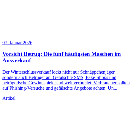
07. Januar 2026
Vorsicht Betrug: Die fünf häufigsten Maschen im
Ausverkauf
Der Winterschlussverkauf lockt nicht nur Schnäppchenjäger,
sondern auch Betrüger an. Gefälschte SMS, Fake-Shops und
betrügerische Gewinnspiele sind weit verbreitet. Verbraucher sollten
auf Phishing-Versuche und gefälschte Angebote achten. Un
...
Artikel