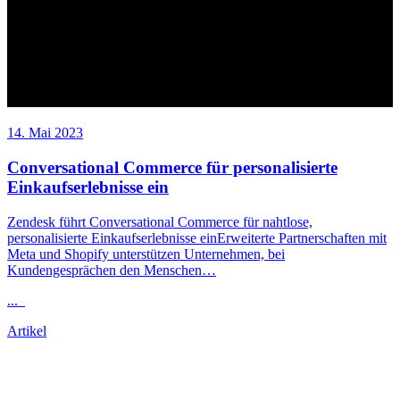
14. Mai 2023
Conversational Commerce für personalisierte
Einkaufserlebnisse ein
Zendesk führt Conversational Commerce für nahtlose,
personalisierte Einkaufserlebnisse einErweiterte Partnerschaften mit
Meta und Shopify unterstützen Unternehmen, bei
Kundengesprächen den Menschen…
...
Artikel