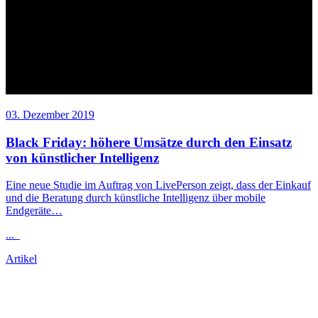
03. Dezember 2019
Black Friday: höhere Umsätze durch den Einsatz
von künstlicher Intelligenz
Eine neue Studie im Auftrag von LivePerson zeigt, dass der Einkauf
und die Beratung durch künstliche Intelligenz über mobile
Endgeräte…
...
Artikel