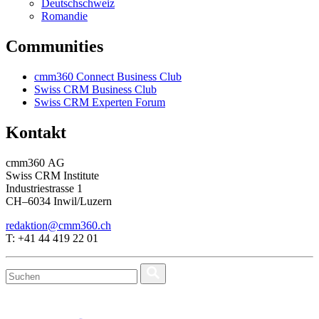
Deutschschweiz
Romandie
Communities
cmm360 Connect Business Club
Swiss CRM Business Club
Swiss CRM Experten Forum
Kontakt
cmm360 AG
Swiss CRM Institute
Industriestrasse 1
CH–6034 Inwil/Luzern
redaktion@cmm360.ch
T: +41 44 419 22 01