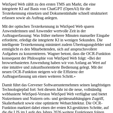
WinSped Web zählt zu den ersten TMS am Markt, die eine
integrierte KI auf Basis von ChatGPT (OpenAI) für die
Texterkennung einsetzen und Dokumentinhalte schnell strukturiert
erfassen sowie als Auftrag anlegen.
Mit der optischen Texterkennung in WinSped Web sparen
Anwenderinnen und Anwender wertvolle Zeit in der
Auftragserfassung: Was früher mehrere Minuten manueller Eingabe
erforderte, erledigt die integrierte KI in wenigen Sekunden. Die
intelligente Texterkennung minimiert zudem Übertragungsfehler und
ermöglicht es den Mitarbeitenden, sich auf anspruchsvollere
Aufgaben zu konzentrieren. Wagner betont, dass die OCR-Funktion
konsequent der Philosophie von WinSped Web folgt: «Bei der
browserbasierten Anwendung haben wir von Anfang an Wert auf
eine intuitive und zukunftsorientierte Bedienung gelegt. Mit der
neuen OCR-Funktion steigern wir die Effizienz der
Auftragserfassung um einen weiteren Schritt.»
Damit führt das Grevener Softwareunternehmen seinen langfristigen
Technologiepfad fort: Seit diesem Jahr ist die neue, vollständig
webbasierte WinSped-Version WinSped Web verfügbar und bietet
Nutzerinnen und Nutzern orts- und geräteunabhängigen Zugriff,
Skalierbarkeit sowie eine optimierte Webarchitektur. Die OCR-
Funktion markiert dabei einen der ersten KI-gestützten Schritte, auf
die die LIS im Laufe des Jahres 2026 weitere Funktionen folgen