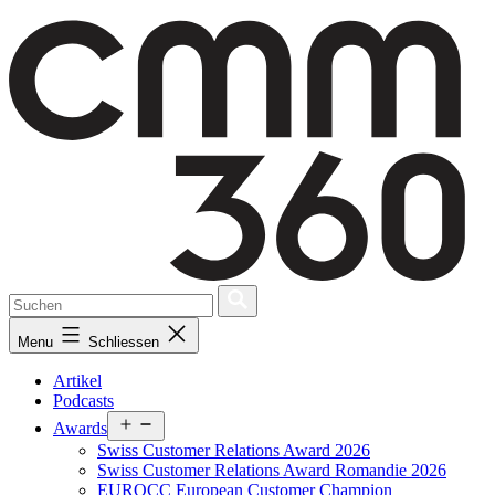
Skip
to
content
Menu
Schliessen
Artikel
Podcasts
Open
Awards
menu
Swiss Customer Relations Award 2026
Swiss Customer Relations Award Romandie 2026
EUROCC European Customer Champion