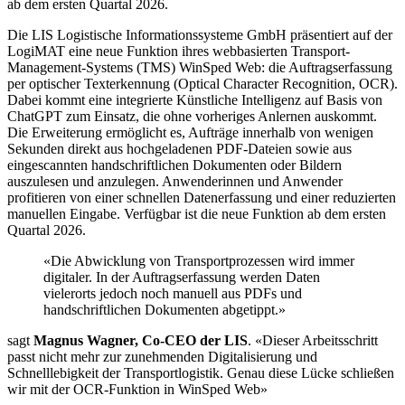
ab dem ersten Quartal 2026.
Die LIS Logistische Informationssysteme GmbH präsentiert auf der
LogiMAT eine neue Funktion ihres webbasierten Transport-
Management-Systems (TMS) WinSped Web: die Auftragserfassung
per optischer Texterkennung (Optical Character Recognition, OCR).
Dabei kommt eine integrierte Künstliche Intelligenz auf Basis von
ChatGPT zum Einsatz, die ohne vorheriges Anlernen auskommt.
Die Erweiterung ermöglicht es, Aufträge innerhalb von wenigen
Sekunden direkt aus hochgeladenen PDF-Dateien sowie aus
eingescannten handschriftlichen Dokumenten oder Bildern
auszulesen und anzulegen. Anwenderinnen und Anwender
profitieren von einer schnellen Datenerfassung und einer reduzierten
manuellen Eingabe. Verfügbar ist die neue Funktion ab dem ersten
Quartal 2026.
«Die Abwicklung von Transportprozessen wird immer
digitaler. In der Auftragserfassung werden Daten
vielerorts jedoch noch manuell aus PDFs und
handschriftlichen Dokumenten abgetippt.»
sagt
Magnus Wagner, Co-CEO der LIS
. «Dieser Arbeitsschritt
passt nicht mehr zur zunehmenden Digitalisierung und
Schnelllebigkeit der Transportlogistik. Genau diese Lücke schließen
wir mit der OCR-Funktion in WinSped Web»