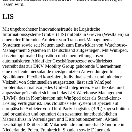
lassen wird.
LIS
Mit ungebrochener Innovationsfreude ist Logistische
Informationssysteme GmbH (LIS) mit Sitz in Greven (Westfalen) zu
einem der führenden Anbieter von Transport-Management-
Systemen sowie seit Neuem auch zum Entwickler von Warehouse-
Management-Systemen in Deutschland aufgestiegen. Mit WinSped,
das eine optimale Disposition und einen reibungslosen
automatisierten Ablauf der Geschäftsprozesse gewährleistet,
vertreibt das zur DKV Mobility Group gehörende Unternehmen
eine der heute hierzulande meistgenutzten Anwendungen für
Speditionen. Flexibel konzipiert, individualisierbar und mit einer
Vielzahl von Schnittstellen ausgestattet, lässt sich WinSped
problemlos in nahezu jedes Umfeld integrieren. Hochflexibel und
anpassbar präsentiert sich auch das LIS Warehouse Management
(LWM), das in Kombination mit WinSped oder als Stand-alone-
Lösung verfügbar ist. Das cloudbasierte System ist speziell auf
europäische Anbieter von Third Party Logistics (3PL) zugeschnitten
und organisiert und optimiert den gesamten innerbetrieblichen
Materialfluss in Warenlagern und Distributionszentren. Aktuell
beschäftigt LIS über 260 Mitarbeitende und unterhält Standorte in
Niederlande, Polen, Frankreich, Spanien sowie Dänemark.