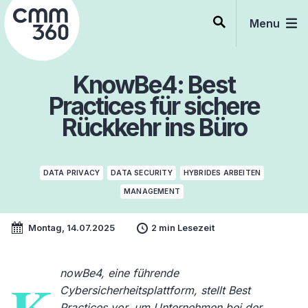
Skip
to
Menu
content
KnowBe4: Best
Practices für sichere
Rückkehr ins Büro
DATA PRIVACY
DATA SECURITY
HYBRIDES ARBEITEN
MANAGEMENT
Montag, 14.07.2025
2 min Lesezeit
nowBe4, eine führende
Cybersicherheitsplattform, stellt Best
Practices vor, um Unternehmen bei der