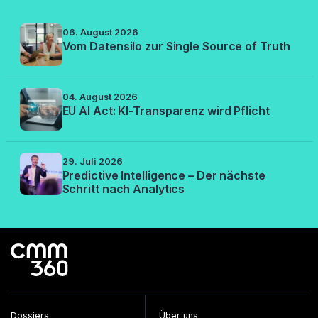
06. August 2026
Vom Datensilo zur Single Source of Truth
04. August 2026
EU AI Act: KI-Transparenz wird Pflicht
29. Juli 2026
Predictive Intelligence – Der nächste
Schritt nach Analytics
Dossiers
Über uns