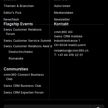
Themen & Branchen
Autor:innen
Editor’s Pick
Mediendaten
Newsflash
Newsletter
Flagship Events
Kontakt
Swiss Customer Relations
cmm360 AG
Forum
Swiss CRM Institute
Swiss Customer Service Summit
Industriestrasse 1
CH–6034 Inwil/Luzern
Swiss Customer Relations Award
redaktion@cmm360.ch
Deutschschweiz
T: +41 44 419 22 01
Romandie
Communities
cmm360 Connect Business
Club
Swiss CRM Business Club
Swiss CRM Experten Forum