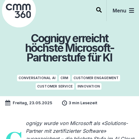
Skip
to
Menu
content
Cognigy erreicht
höchste Microsoft-
Partnerstufe für KI
CONVERSATIONAL AI
CRM
CUSTOMER ENGAGEMENT
CUSTOMER SERVICE
INNOVATION
Freitag, 23.05.2025
3 min Lesezeit
ognigy wurde von Microsoft als «Solutions-
Partner mit zertifizierter Software»
ausgezeichnet – die höchste Stufe im AI Cloud