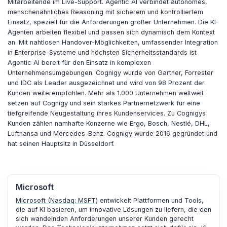
Mitarbeitende im Live-Support. Agentic AI verbindet autonomes,
menschenähnliches Reasoning mit sicherem und kontrolliertem
Einsatz, speziell für die Anforderungen großer Unternehmen. Die KI-
Agenten arbeiten flexibel und passen sich dynamisch dem Kontext
an. Mit nahtlosen Handover-Möglichkeiten, umfassender Integration
in Enterprise-Systeme und höchsten Sicherheitsstandards ist
Agentic AI bereit für den Einsatz in komplexen
Unternehmensumgebungen. Cognigy wurde von Gartner, Forrester
und IDC als Leader ausgezeichnet und wird von 98 Prozent der
Kunden weiterempfohlen. Mehr als 1.000 Unternehmen weltweit
setzen auf Cognigy und sein starkes Partnernetzwerk für eine
tiefgreifende Neugestaltung ihres Kundenservices. Zu Cognigys
Kunden zählen namhafte Konzerne wie Ergo, Bosch, Nestlé, DHL,
Lufthansa und Mercedes-Benz. Cognigy wurde 2016 gegründet und
hat seinen Hauptsitz in Düsseldorf.
Microsoft
Microsoft (Nasdaq: MSFT)
entwickelt Plattformen und Tools,
die auf KI basieren, um innovative Lösungen zu liefern, die den
sich wandelnden Anforderungen unserer Kunden gerecht