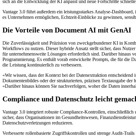
sich an die Entwicklung der KI anpasst und neue Fortschritte schneller 
Vantage 3.0 führt außerdem ein leistungsstarkes Analyse-Dashboard, 
es Unternehmen ermöglichen, Echtzeit-Einblicke zu gewinnen, sensib
Die Vorteile von Document AI mit GenAI
Die Zuverlässigkeit und Präzision von zweckgebundener KI in Kombin
Workflows zu nutzen. Dieser hybride Ansatz stellt sicher, dass Nutze
für unternehmensweite Lösungen erforderlich sind. Darüber hinaus v
Programmierung. Es enthält vorab entwickelte Prompts, die für die Da
die Leistung kontinuierlich zu verbessern.
«Wir wissen, dass der Kontext bei der Datenextraktion entscheide
Dokumentenbildes oder der strukturierten, präzisen Textausgabe 
«Darüber hinaus können Sie nachverfolgen, woher die Daten innerhalb
Compliance und Datenschutz leicht gema
Vantage 3.0 integriert robuste Compliance-Kontrollen, einschließlic
sicher, dass Organisationen im Gesundheitswesen, Finanzdienstleistu
Datenschutzverletzungen reduzieren.
Verbesserte rollenbasierte Zugriffskontrollen und strenge Audit-Tra