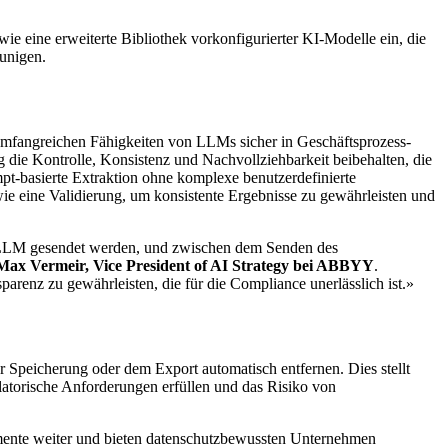
e eine erweiterte Bibliothek vorkonfigurierter KI-Modelle ein, die
unigen.
 umfangreichen Fähigkeiten von LLMs sicher in Geschäftsprozess-
g die Kontrolle, Konsistenz und Nachvollziehbarkeit beibehalten, die
t-basierte Extraktion ohne komplexe benutzerdefinierte
wie eine Validierung, um konsistente Ergebnisse zu gewährleisten und
s LLM gesendet werden, und zwischen dem Senden des
Max Vermeir, Vice President of AI Strategy bei ABBYY
.
renz zu gewährleisten, die für die Compliance unerlässlich ist.»
 Speicherung oder dem Export automatisch entfernen. Dies stellt
latorische Anforderungen erfüllen und das Risiko von
okumente weiter und bieten datenschutzbewussten Unternehmen