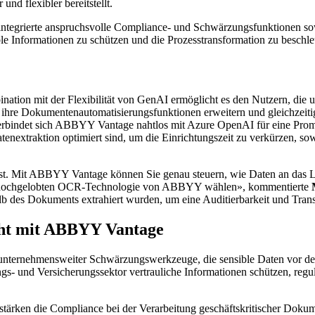
und flexibler bereitstellt.
integrierte anspruchsvolle Compliance- und Schwärzungsfunktionen sowi
le Informationen zu schützen und die Prozesstransformation zu beschle
ation mit der Flexibilität von GenAI ermöglicht es den Nutzern, die
r ihre Dokumentenautomatisierungsfunktionen erweitern und gleichzeiti
erbindet sich ABBYY Vantage nahtlos mit Azure OpenAI für eine Promp
tenextraktion optimiert sind, um die Einrichtungszeit zu verkürzen, so
nd ist. Mit ABBYY Vantage können Sie genau steuern, wie Daten an da
der hochgelobten OCR-Technologie von ABBYY wählen», kommentierte
 des Dokuments extrahiert wurden, um eine Auditierbarkeit und Transpa
cht mit ABBYY Vantage
h unternehmensweiter Schwärzungswerkzeuge, die sensible Daten vor der
ngs- und Versicherungssektor vertrauliche Informationen schützen, regu
ils stärken die Compliance bei der Verarbeitung geschäftskritischer D