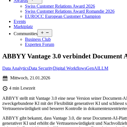
Awards
menu
Swiss Customer Relations Award 2026
Swiss Customer Relations Award Romandie 2026
EUROCC European Customer Champion
Events
Marktplatz
Open
Communities
menu
Business Club
Experten Forum
ABBYY Vantage 3.0 verbindet Document A
Data Analytics
Data Security
Digital Workflows
GenAI
LLM
Mittwoch, 21.01.2026
4 min Lesezeit
ABBYY stellt mit Vantage 3.0 eine neue Version seiner Document-AI-P
zweckgebundene KI mit der Flexibilität generativer KI und schliesst
Vertrauenswürdigkeit und besserer Kontrolle in dokumentenzentriert
ABBYY gibt bekannt, dass Vantage 3.0, die neue Document-AI-Plattfo
generativer KI und erhöht die Vertrauenswürdigkeit und Nachvollzieh