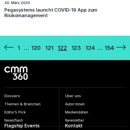
20. März 2020
Pegasystems launcht COVID-19 App zum
Risikomanagement
Seitennummerierung
1
…
120
121
122
123
124
…
154
der
Beiträge
Dossiers
Über uns
Themen & Branchen
Autor:innen
Editor’s Pick
Mediendaten
Newsflash
Newsletter
Flagship Events
Kontakt