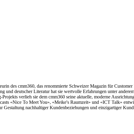
teurin des cmm360, das renommierte Schweizer Magazin für Customer Re
g und deutscher Literatur hat sie wertvolle Erfahrungen unter ande
ojekts verlieh sie dem cmm360 seine aktuelle, moderne Ausrichtung. 
Podcasts «Nice To Meet You», «Meike's Raumzeit» und «ICT Talk» entwic
zur Gestaltung nachhaltiger Kundenbeziehungen und einzigartiger Kund