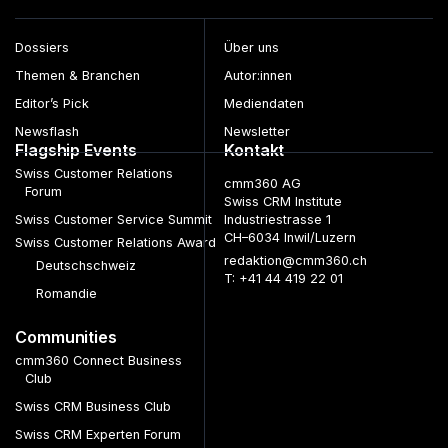
Wissensmanagement
Workflow Management
Dossiers
Über uns
Workforce
Management
Themen & Branchen
Autor:innen
Editor’s Pick
Mediendaten
Newsflash
Newsletter
Flagship Events
Kontakt
Swiss Customer Relations
cmm360 AG
Forum
Swiss CRM Institute
Swiss Customer Service Summit
Industriestrasse 1
CH–6034 Inwil/Luzern
Swiss Customer Relations Award
redaktion@cmm360.ch
Deutschschweiz
T: +41 44 419 22 01
Romandie
Communities
cmm360 Connect Business
Club
Swiss CRM Business Club
Swiss CRM Experten Forum