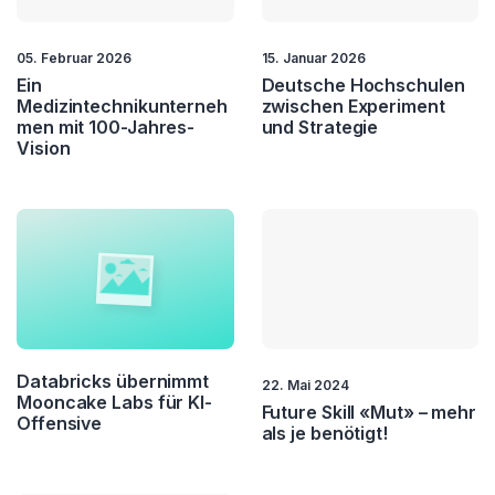
Employee Experience
Employee Journey
05. Februar 2026
15. Januar 2026
Ein
Deutsche Hochschulen
Employer Branding
Empowerment
Medizintechnikunterneh
zwischen Experiment
men mit 100-Jahres-
und Strategie
Vision
ESG
Geschäftsmodell
Governance
HR
Hybrides Arbeiten
Innovation
Investment
KMU
Krisenmanagement
Kultur
Databricks übernimmt
22. Mai 2024
Mooncake Labs für KI-
Future Skill «Mut» – mehr
Leadership
Lean Management
Offensive
als je benötigt!
Logistik
Management