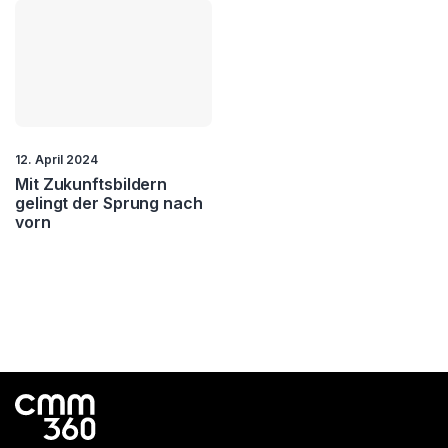
Mentoring
Mittelstand
Nachhaltigkeit
Nachlassstundung
New Work
Org. Entwicklung
12. April 2024
Outsourcing
Process Management
Mit Zukunftsbildern
gelingt der Sprung nach
Project Management
Quality Management
vorn
Resilienz
ROI
Startups
Strategie
Training
Transformation
Vision
VR