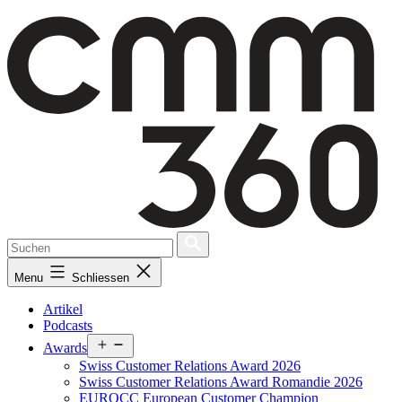
Skip
to
content
Menu
Schliessen
Artikel
Podcasts
Open
Awards
menu
Swiss Customer Relations Award 2026
Swiss Customer Relations Award Romandie 2026
EUROCC European Customer Champion