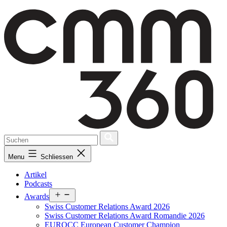
Skip
to
content
Menu
Schliessen
Artikel
Podcasts
Open
Awards
menu
Swiss Customer Relations Award 2026
Swiss Customer Relations Award Romandie 2026
EUROCC European Customer Champion