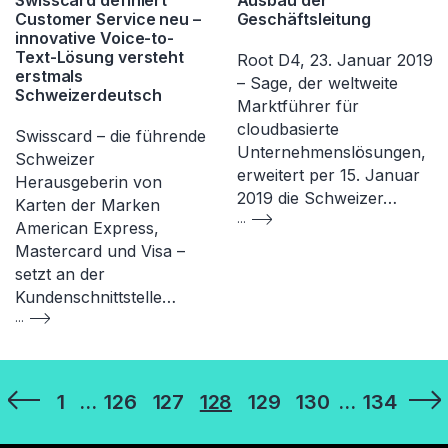
Swisscard definiert
Ausbau der
Customer Service neu –
Geschäftsleitung
innovative Voice-to-
Text-Lösung versteht
Root D4, 23. Januar 2019
erstmals
– Sage, der weltweite
Schweizerdeutsch
Marktführer für
cloudbasierte
Swisscard – die führende
Unternehmenslösungen,
Schweizer
erweitert per 15. Januar
Herausgeberin von
2019 die Schweizer…
Karten der Marken
...
American Express,
Mastercard und Visa –
setzt an der
Kundenschnittstelle…
...
Seitennummerierung
1
…
126
127
128
129
130
…
134
der