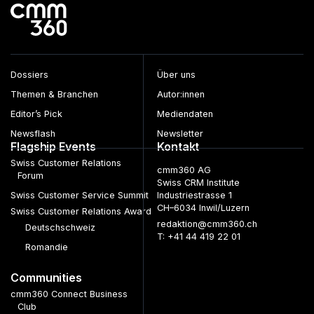
Beiträge
Dossiers
Über uns
Themen & Branchen
Autor:innen
Editor’s Pick
Mediendaten
Newsflash
Newsletter
Flagship Events
Kontakt
Swiss Customer Relations
cmm360 AG
Forum
Swiss CRM Institute
Swiss Customer Service Summit
Industriestrasse 1
CH–6034 Inwil/Luzern
Swiss Customer Relations Award
redaktion@cmm360.ch
Deutschschweiz
T: +41 44 419 22 01
Romandie
Communities
cmm360 Connect Business
Club