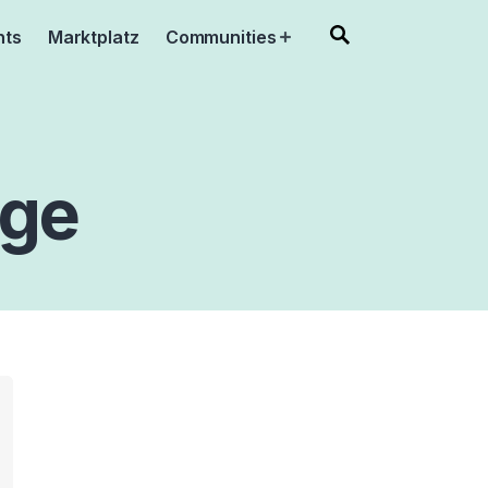
nts
Marktplatz
Communities
Open
menu
nge