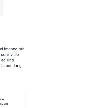
 «Umgang mit
sehr viele
 Tag und
s Leben lang
ice
insam