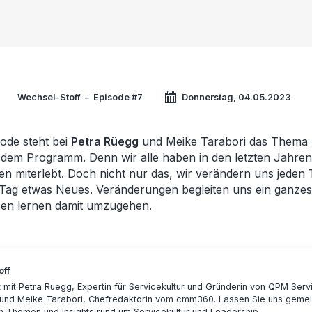
Wechsel-Stoff
–
Episode #7
Donnerstag, 04.05.2023
sode steht bei
Petra Rüegg
und Meike Tarabori das Thema
dem Programm. Denn wir alle haben in den letzten Jahren 
n miterlebt. Doch nicht nur das, wir verändern uns jeden
 Tag etwas Neues. Veränderungen begleiten uns ein ganze
en lernen damit umzugehen.
off
mit Petra Rüegg, Expertin für Servicekultur und Gründerin von QPM Serv
 und Meike Tarabori, Chefredaktorin vom cmm360. Lassen Sie uns geme
n Themen und Insights rund um Servicekultur und Leadership.