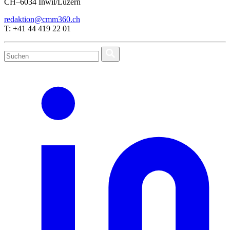
CH–6034 Inwil/Luzern
redaktion@cmm360.ch
T: +41 44 419 22 01