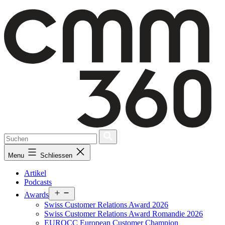
Skip
to
content
Menu
Schliessen
Artikel
Podcasts
Open
Awards
menu
Swiss Customer Relations Award 2026
Swiss Customer Relations Award Romandie 2026
EUROCC European Customer Champion