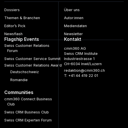
Dossiers
Über uns
Themen & Branchen
Autor:innen
Editor’s Pick
Mediendaten
Newsflash
Newsletter
Flagship Events
Kontakt
Swiss Customer Relations
cmm360 AG
Forum
Swiss CRM Institute
Swiss Customer Service Summit
Industriestrasse 1
CH–6034 Inwil/Luzern
Swiss Customer Relations Award
redaktion@cmm360.ch
Deutschschweiz
T: +41 44 419 22 01
Romandie
Communities
cmm360 Connect Business
Club
Swiss CRM Business Club
Swiss CRM Experten Forum