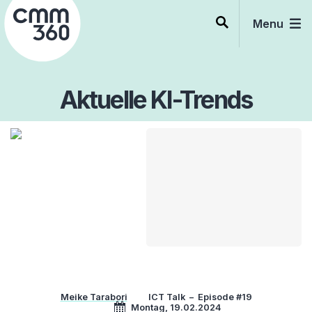
Skip
to
Menu
content
Aktuelle KI-Trends
Meike Tarabori
ICT Talk
–
Episode #19
Montag, 19.02.2024