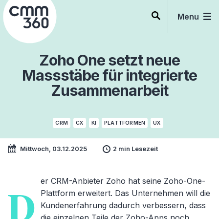
Skip
to
Menu
content
Zoho One setzt neue
Massstäbe für integrierte
Zusammenarbeit
CRM
CX
KI
PLATTFORMEN
UX
Mittwoch, 03.12.2025
2 min Lesezeit
er CRM-Anbieter Zoho hat seine Zoho-One-
D
Plattform erweitert. Das Unternehmen will die
Kundenerfahrung dadurch verbessern, dass
die einzelnen Teile der Zoho-Apps noch