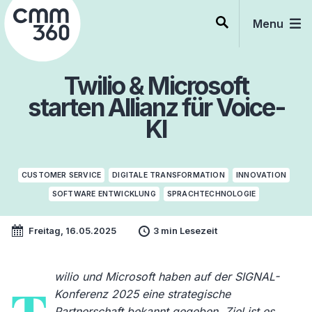
Skip
to
Menu
content
Twilio & Microsoft
starten Allianz für Voice-
KI
CUSTOMER SERVICE
DIGITALE TRANSFORMATION
INNOVATION
SOFTWARE ENTWICKLUNG
SPRACHTECHNOLOGIE
Freitag, 16.05.2025
3 min Lesezeit
wilio und Microsoft haben auf der SIGNAL-
Konferenz 2025 eine strategische
Partnerschaft bekannt gegeben. Ziel ist es,