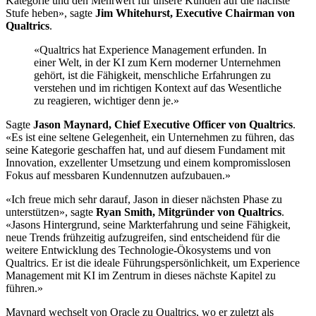
Kategorie und den Mehrwert für unsere Kunden auf die nächste
Stufe heben», sagte
Jim Whitehurst, Executive Chairman von
Qualtrics
.
«Qualtrics hat Experience Management erfunden. In
einer Welt, in der KI zum Kern moderner Unternehmen
gehört, ist die Fähigkeit, menschliche Erfahrungen zu
verstehen und im richtigen Kontext auf das Wesentliche
zu reagieren, wichtiger denn je.»
Sagte
Jason Maynard, Chief Executive Officer von Qualtrics
.
«Es ist eine seltene Gelegenheit, ein Unternehmen zu führen, das
seine Kategorie geschaffen hat, und auf diesem Fundament mit
Innovation, exzellenter Umsetzung und einem kompromisslosen
Fokus auf messbaren Kundennutzen aufzubauen.»
«Ich freue mich sehr darauf, Jason in dieser nächsten Phase zu
unterstützen», sagte
Ryan Smith, Mitgründer von Qualtrics
.
«Jasons Hintergrund, seine Markterfahrung und seine Fähigkeit,
neue Trends frühzeitig aufzugreifen, sind entscheidend für die
weitere Entwicklung des Technologie-Ökosystems und von
Qualtrics. Er ist die ideale Führungspersönlichkeit, um Experience
Management mit KI im Zentrum in dieses nächste Kapitel zu
führen.»
Maynard wechselt von Oracle zu Qualtrics, wo er zuletzt als