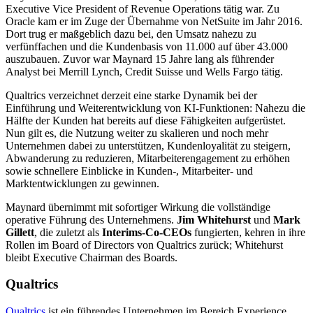
Executive Vice President of Revenue Operations tätig war. Zu
Oracle kam er im Zuge der Übernahme von NetSuite im Jahr 2016.
Dort trug er maßgeblich dazu bei, den Umsatz nahezu zu
verfünffachen und die Kundenbasis von 11.000 auf über 43.000
auszubauen. Zuvor war Maynard 15 Jahre lang als führender
Analyst bei Merrill Lynch, Credit Suisse und Wells Fargo tätig.
Qualtrics verzeichnet derzeit eine starke Dynamik bei der
Einführung und Weiterentwicklung von KI-Funktionen: Nahezu die
Hälfte der Kunden hat bereits auf diese Fähigkeiten aufgerüstet.
Nun gilt es, die Nutzung weiter zu skalieren und noch mehr
Unternehmen dabei zu unterstützen, Kundenloyalität zu steigern,
Abwanderung zu reduzieren, Mitarbeiterengagement zu erhöhen
sowie schnellere Einblicke in Kunden-, Mitarbeiter- und
Marktentwicklungen zu gewinnen.
Maynard übernimmt mit sofortiger Wirkung die vollständige
operative Führung des Unternehmens.
Jim Whitehurst
und
Mark
Gillett
, die zuletzt als
Interims-Co-CEOs
fungierten, kehren in ihre
Rollen im Board of Directors von Qualtrics zurück; Whitehurst
bleibt Executive Chairman des Boards.
Qualtrics
Qualtrics
ist ein führendes Unternehmen im Bereich Experience