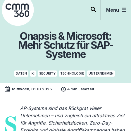
Skip
to
Menu
content
Onapsis & Microsoft:
Mehr Schutz für SAP-
Systeme
DATEN
KI
SECURITY
TECHNOLOGIE
UNTERNEHMEN
Mittwoch, 01.10.2025
4 min Lesezeit
AP-Systeme sind das Rückgrat vieler
S
Unternehmen – und zugleich ein attraktives Ziel
für Angriffe. Sicherheitslücken, Zero-Day-
Exploits und globale Angriffskampagnen haben