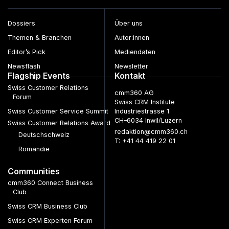
Dossiers
Über uns
Themen & Branchen
Autor:innen
Editor’s Pick
Mediendaten
Newsflash
Newsletter
Flagship Events
Kontakt
Swiss Customer Relations
cmm360 AG
Forum
Swiss CRM Institute
Swiss Customer Service Summit
Industriestrasse 1
CH–6034 Inwil/Luzern
Swiss Customer Relations Award
redaktion@cmm360.ch
Deutschschweiz
T: +41 44 419 22 01
Romandie
Communities
cmm360 Connect Business
Club
Swiss CRM Business Club
Swiss CRM Experten Forum