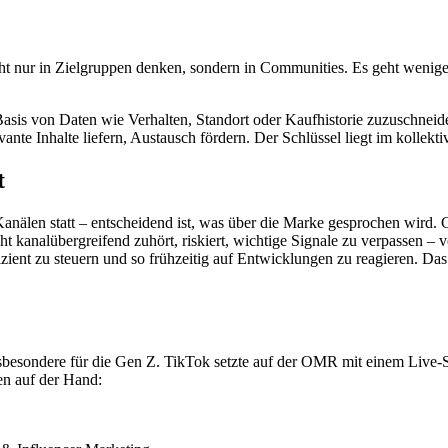
cht nur in Zielgruppen denken, sondern in Communities. Es geht wenige
Basis von Daten wie Verhalten, Standort oder Kaufhistorie zuzuschneiden.
nte Inhalte liefern, Austausch fördern. Der Schlüssel liegt im kollekti
t
anälen statt – entscheidend ist, was über die Marke gesprochen wird
t kanalübergreifend zuhört, riskiert, wichtige Signale zu verpassen –
izient zu steuern und so frühzeitig auf Entwicklungen zu reagieren. Da
nsbesondere für die Gen Z. TikTok setzte auf der OMR mit einem Live-Sh
en auf der Hand: