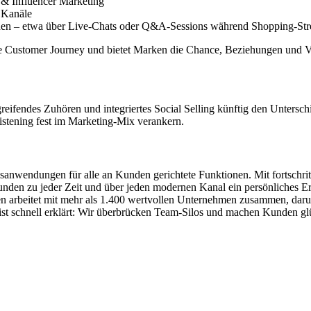
 & Influencer Marketing
r Kanäle
nen – etwa über Live-Chats oder Q&A-Sessions während Shopping-Str
n die Customer Journey und bietet Marken die Chance, Beziehungen und Ve
fendes Zuhören und integriertes Social Selling künftig den Untersch
istening fest im Marketing-Mix verankern.
nwendungen für alle an Kunden gerichtete Funktionen. Mit fortschrit
den zu jeder Zeit und über jeden modernen Kanal ein persönliches Erl
men arbeitet mit mehr als 1.400 wertvollen Unternehmen zusammen, da
ist schnell erklärt: Wir überbrücken Team-Silos und machen Kunden glü