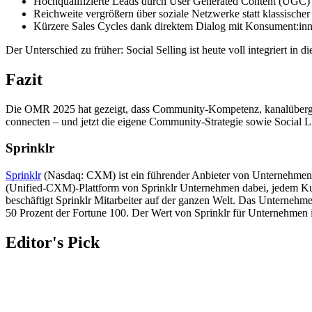
Hochqualifizierte Leads durch User Generated Content (UGC)
Reichweite vergrößern über soziale Netzwerke statt klassische
Kürzere Sales Cycles dank direktem Dialog mit Konsument:in
Der Unterschied zu früher: Social Selling ist heute voll integriert i
Fazit
Die OMR 2025 hat gezeigt, dass Community-Kompetenz, kanalübergrei
connecten – und jetzt die eigene Community-Strategie sowie Social L
Sprinklr
Sprinklr
(Nasdaq: CXM) ist ein führender Anbieter von Unternehmensa
(Unified-CXM)-Plattform von Sprinklr Unternehmen dabei, jedem Kun
beschäftigt Sprinklr Mitarbeiter auf der ganzen Welt. Das Unterneh
50 Prozent der Fortune 100. Der Wert von Sprinklr für Unternehmen 
Editor's Pick