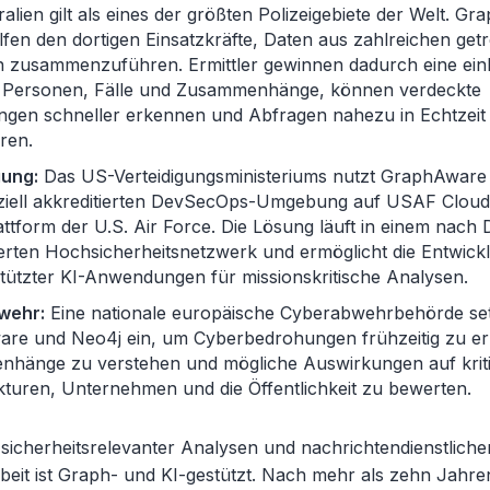
alien gilt als eines der größten Polizeigebiete der Welt. G
fen den dortigen Einsatzkräfte, Daten aus zahlreichen get
 zusammenzuführen. Ermittler gewinnen dadurch eine einh
f Personen, Fälle und Zusammenhänge, können verdeckte
ngen schneller erkennen und Abfragen nahezu in Echtzeit
ren.
gung:
Das US-Verteidigungsministeriums nutzt GraphAware
fiziell akkreditierten DevSecOps-Umgebung auf USAF Cloud
ttform der U.S. Air Force. Die Lösung läuft in einem nach
erten Hochsicherheitsnetzwerk und ermöglicht die Entwick
tützter KI-Anwendungen für missionskritische Analysen.
wehr:
Eine nationale europäische Cyberabwehrbehörde se
re und Neo4j ein, um Cyberbedrohungen frühzeitig zu er
hänge zu verstehen und mögliche Auswirkungen auf krit
kturen, Unternehmen und die Öffentlichkeit zu bewerten.
 sicherheitsrelevanter Analysen und nachrichtendienstliche
beit ist Graph- und KI-gestützt. Nach mehr als zehn Jahre