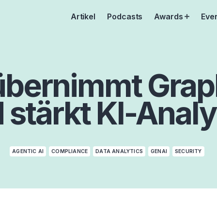
Artikel
Podcasts
Awards
Eve
Open
menu
übernimmt Gra
 stärkt KI-Anal
AGENTIC AI
COMPLIANCE
DATA ANALYTICS
GENAI
SECURITY