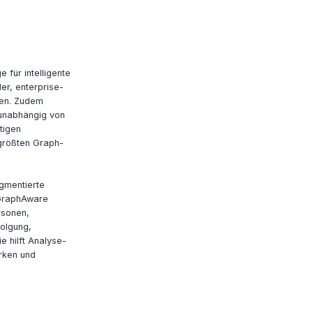
 für intelligente
er, enterprise-
len. Zudem
 unabhängig von
tigen
größten Graph-
agmentierte
 GraphAware
rsonen,
folgung,
e hilft Analyse-
ärken und