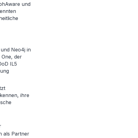
raphAware und
rennten
eitliche
 und Neo4j in
 One, der
 DoD IL5
lung
tzt
kennen, ihre
ische
r
n als Partner