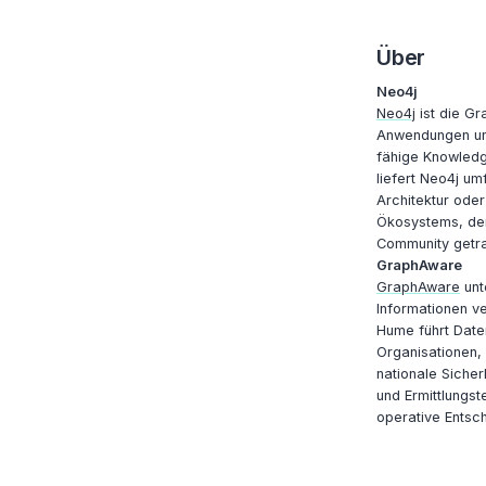
Über
Neo4j
Neo4j
ist die Gr
Anwendungen und
fähige Knowledge
liefert Neo4j u
Architektur oder
Ökosystems, dem
Community getra
GraphAware
GraphAware
unt
Informationen v
Hume führt Date
Organisationen, 
nationale Sicher
und Ermittlungs
operative Entsch