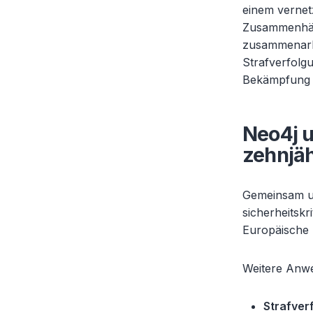
einem vernet
Zusammenhän
zusammenarbe
Strafverfolg
Bekämpfung v
Neo4j u
zehnjäh
Gemeinsam un
sicherheitskr
Europäische 
Weitere Anwe
Strafver