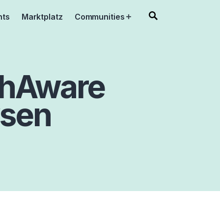
nts
Marktplatz
Communities
Open
menu
phAware
ysen