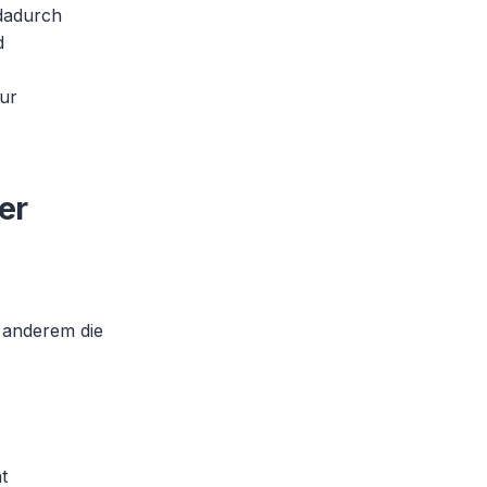
dadurch
d
zur
er
r anderem die
t