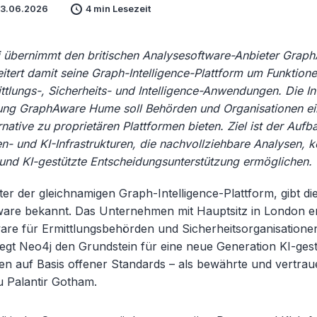
03.06.2026
4 min Lesezeit
 übernimmt den britischen Analysesoftware-Anbieter Grap
itert damit seine Graph-Intelligence-Plattform um Funktione
ttlungs-, Sicherheits- und Intelligence-Anwendungen. Die In
ng GraphAware Hume soll Behörden und Organisationen ei
rnative zu proprietären Plattformen bieten. Ziel ist der Auf
n- und KI-Infrastrukturen, die nachvollziehbare Analysen, k
 und KI-gestützte Entscheidungsunterstützung ermöglichen.
ter der gleichnamigen Graph-Intelligence-Plattform, gibt 
re bekannt. Das Unternehmen mit Hauptsitz in London en
are für Ermittlungsbehörden und Sicherheitsorganisationen
gt Neo4j den Grundstein für eine neue Generation KI-gest
n auf Basis offener Standards – als bewährte und vertra
u Palantir Gotham.