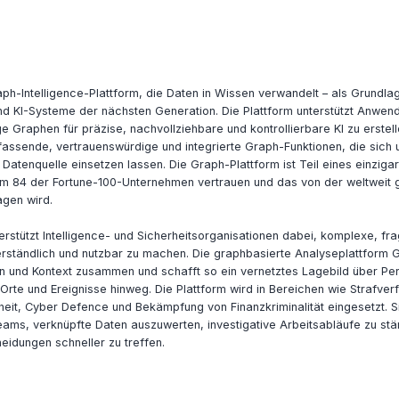
aph-Intelligence-Plattform, die Daten in Wissen verwandelt – als Grundlage
 KI-Systeme der nächsten Generation. Die Plattform unterstützt Anwend
 Graphen für präzise, nachvollziehbare und kontrollierbare KI zu erstel
mfassende, vertrauenswürdige und integrierte Graph-Funktionen, die sich
 Datenquelle einsetzen lassen. Die Graph-Plattform ist Teil eines einzigar
 84 der Fortune-100-Unternehmen vertrauen und das von der weltweit 
gen wird.
erstützt Intelligence- und Sicherheitsorganisationen dabei, komplexe, fr
erständlich und nutzbar zu machen. Die graphbasierte Analyseplattform
n und Kontext zusammen und schafft so ein vernetztes Lagebild über Pe
Orte und Ereignisse hinweg. Die Plattform wird in Bereichen wie Strafver
heit, Cyber Defence und Bekämpfung von Finanzkriminalität eingesetzt. Si
teams, verknüpfte Daten auszuwerten, investigative Arbeitsabläufe zu st
eidungen schneller zu treffen.