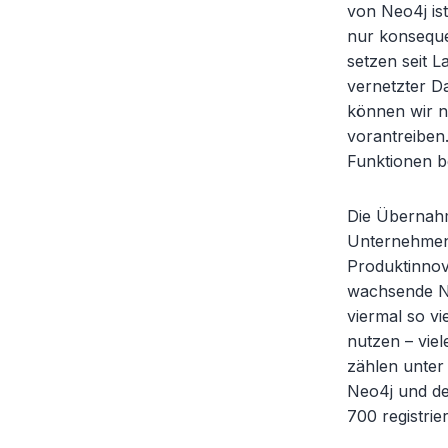
von Neo4j is
nur konsequ
setzen seit 
vernetzter D
können wir ni
vorantreiben
Funktionen be
Die Übernahm
Unternehmen 
Produktinnova
wachsende Na
viermal so v
nutzen – viel
zählen unter
Neo4j und de
700 registri