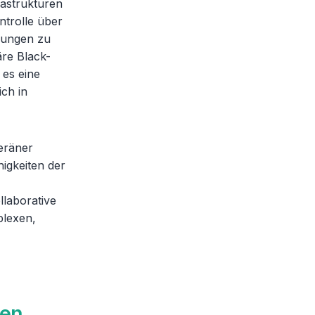
astrukturen
ntrolle über
rungen zu
äre Black-
 es eine
ich in
eräner
higkeiten der
llaborative
plexen,
zen