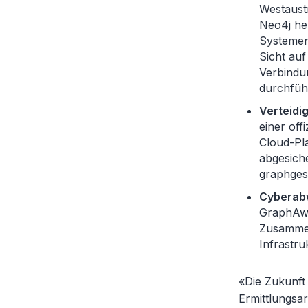
Westaustr
Neo4j hel
Systemen
Sicht au
Verbindu
durchfüh
Verteidi
einer of
Cloud-Pla
abgesich
graphges
Cyberab
GraphAwa
Zusammen
Infrastru
«Die Zukunft
Ermittlungsar