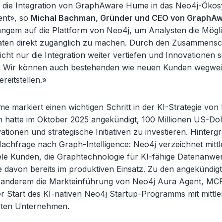
t die Integration von GraphAware Hume in das Neo4j-Öko
ent», so
Michal Bachman, Gründer und CEO von GraphA
Langem auf die Plattform von Neo4j, um Analysten die Mögl
aten direkt zugänglich zu machen. Durch den Zusammensc
cht nur die Integration weiter vertiefen und Innovationen s
. Wir können auch bestehenden wie neuen Kunden wegwei
reitstellen.»
e markiert einen wichtigen Schritt in der KI-Strategie von
hatte im Oktober 2025 angekündigt, 100 Millionen US-Doll
tionen und strategische Initiativen zu investieren. Hintergr
chfrage nach Graph-Intelligence: Neo4j verzeichnet mittl
iele Kunden, die Graphtechnologie für KI-fähige Datenanw
e davon bereits im produktiven Einsatz. Zu den angekündigte
 anderem die Markteinführung von Neo4j Aura Agent, MCP
r Start des KI-nativen Neo4j Startup-Programms mit mittle
erten Unternehmen.