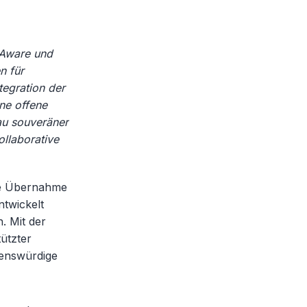
hAware und
n für
tegration der
ne offene
bau souveräner
ollaborative
die Übernahme
twickelt
. Mit der
ützter
uenswürdige