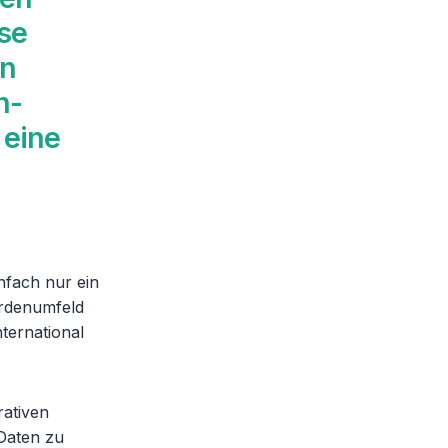
se
in
h-
 eine
infach nur ein
rdenumfeld
nternational
rativen
 Daten zu