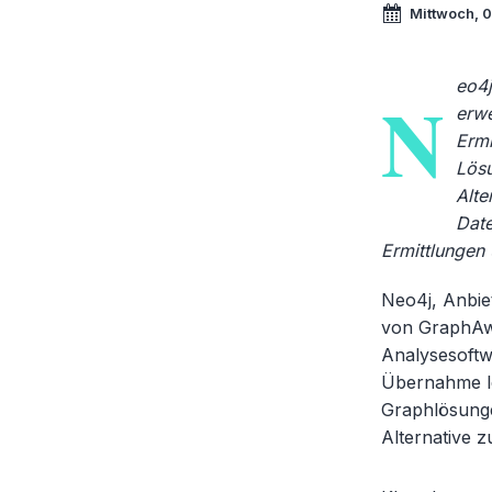
Mittwoch, 
eo4j
N
erwe
Ermi
Lösu
Alte
Date
Ermittlungen
Neo4j, Anbie
von GraphAwa
Analysesoftw
Übernahme le
Graphlösunge
Alternative z