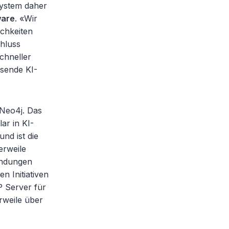
system daher
ware
. «Wir
ichkeiten
hluss
chneller
sende KI-
 Neo4j. Das
ar in KI-
und ist die
erweile
endungen
n Initiativen
 Server für
rweile über