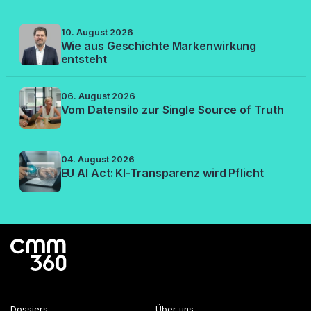
10. August 2026
Wie aus Geschichte Markenwirkung
entsteht
06. August 2026
Vom Datensilo zur Single Source of Truth
04. August 2026
EU AI Act: KI-Transparenz wird Pflicht
Dossiers
Über uns