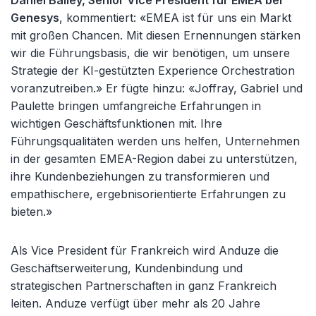
Daniel Bailey, Senior Vice
President
für EMEA bei
Genesys
, kommentiert: «
EMEA ist f
ür uns ein Markt
mit großen Chancen. Mit diesen Ernennungen stärken
wir die Führungsbasis, die wir benötigen, um unsere
Strategie der KI-gestützten Experience Orchestration
voranzutreiben.» Er fügte hinzu: «
Joffray
, Gabriel und
Paulette bringen umfangreiche Erfahrungen in
wichtigen Gesch
äftsfunktionen mit. Ihre
Führungsqualitäten werden uns helfen, Unternehmen
in der gesamten EMEA-Region dabei zu unterstützen,
ihre Kundenbeziehungen zu transformieren und
empathischere, ergebnisorientierte Erfahrungen zu
bieten.»
Als Vice
President
für Frankreich wird
Anduze
die
Geschäftserweiterung, Kundenbindung und
strategischen Partnerschaften in ganz Frankreich
leiten.
Anduze
verfügt über mehr als 20 Jahre