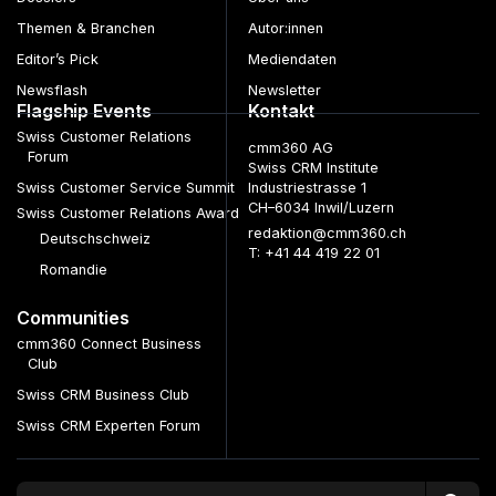
Themen & Branchen
Autor:innen
Editor’s Pick
Mediendaten
Newsflash
Newsletter
Flagship Events
Kontakt
Swiss Customer Relations
cmm360 AG
Forum
Swiss CRM Institute
Swiss Customer Service Summit
Industriestrasse 1
CH–6034 Inwil/Luzern
Swiss Customer Relations Award
redaktion@cmm360.ch
Deutschschweiz
T: +41 44 419 22 01
Romandie
Communities
cmm360 Connect Business
Club
Swiss CRM Business Club
Swiss CRM Experten Forum