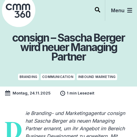
Skip
to
Menu
content
consign – Sascha Berger
wird neuer Managing
Partner
BRANDING
COMMUNICATION
INBOUND MARKETING
Montag, 24.11.2025
1 min Lesezeit
ie Branding- und Marketingagentur consign
D
hat Sascha Berger als neuen Managing
Partner ernannt, um ihr Angebot im Bereich
Business Development zu erweitern. Mit