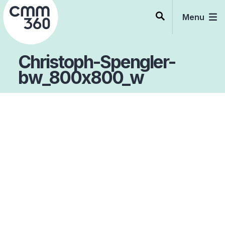
Skip
to
Menu
content
Christoph-Spengler-
bw_800x800_w