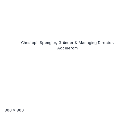
Christoph Spengler, Gründer & Managing Director,
Accelerom
Full
800 × 800
size