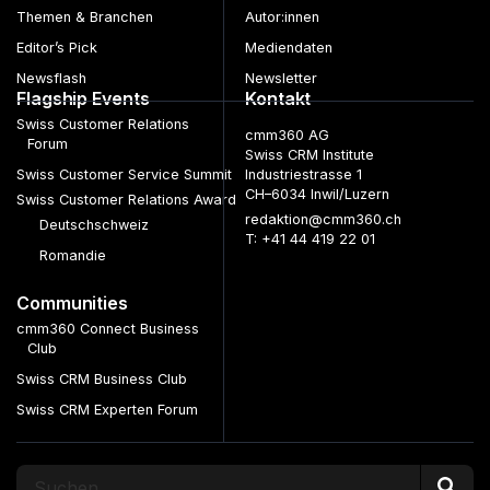
Themen & Branchen
Autor:innen
Editor’s Pick
Mediendaten
Newsflash
Newsletter
Flagship Events
Kontakt
Swiss Customer Relations
cmm360 AG
Forum
Swiss CRM Institute
Swiss Customer Service Summit
Industriestrasse 1
CH–6034 Inwil/Luzern
Swiss Customer Relations Award
redaktion@cmm360.ch
Deutschschweiz
T: +41 44 419 22 01
Romandie
Communities
cmm360 Connect Business
Club
Swiss CRM Business Club
Swiss CRM Experten Forum