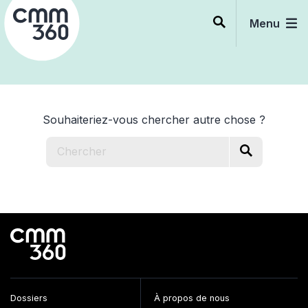
Skip
to
Menu
content
Souhaiteriez-vous chercher autre chose ?
Dossiers
À propos de nous