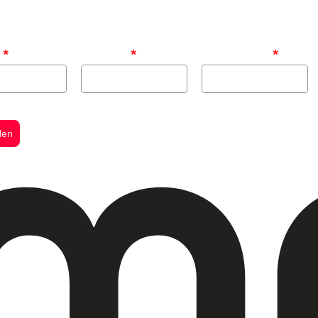
e
*
Nachname
*
E-Mail Adresse
*
den