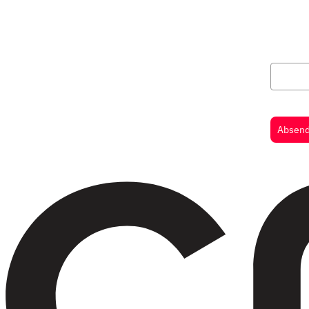
Vornam
Absen