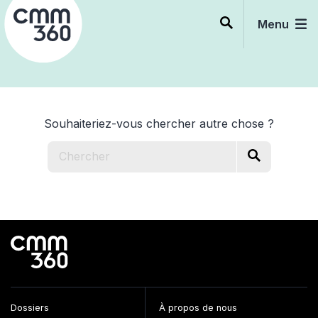
Skip
to
Menu
content
Souhaiteriez-vous chercher autre chose ?
Dossiers
À propos de nous