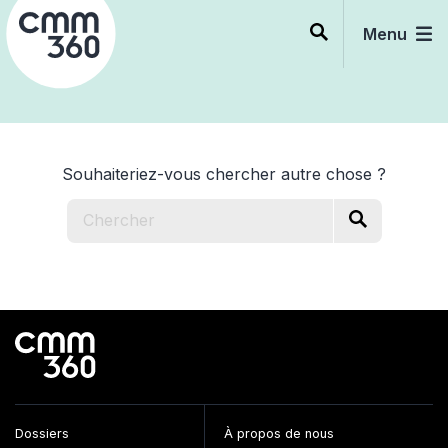
Skip
to
Menu
content
Souhaiteriez-vous chercher autre chose ?
Dossiers
À propos de nous