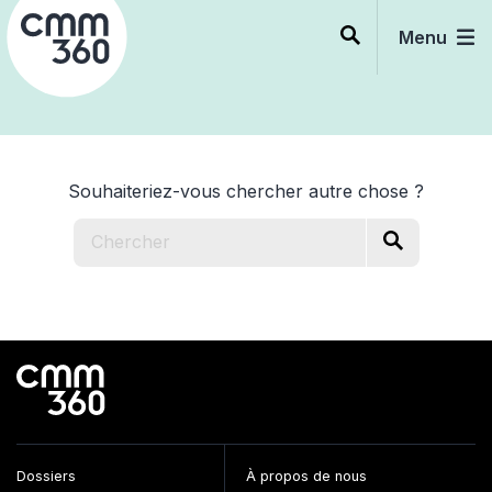
Skip
to
Menu
content
Souhaiteriez-vous chercher autre chose ?
Dossiers
À propos de nous