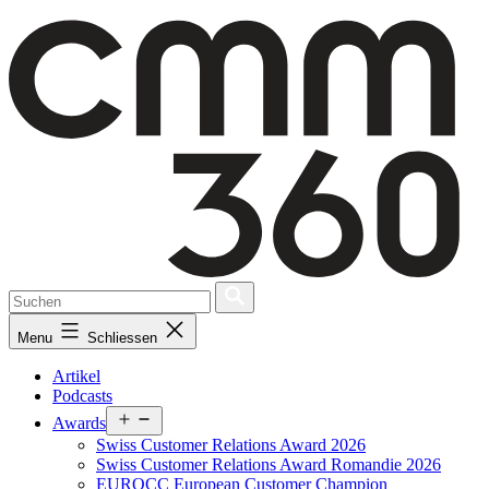
Skip
to
content
Menu
Schliessen
Artikel
Podcasts
Open
Awards
menu
Swiss Customer Relations Award 2026
Swiss Customer Relations Award Romandie 2026
EUROCC European Customer Champion