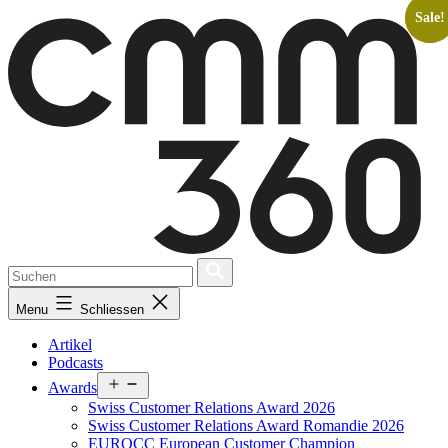
Skip
Sale!
Sale!
to
content
Menu
Schliessen
Artikel
Podcasts
Open
Awards
menu
Swiss Customer Relations Award 2026
Swiss Customer Relations Award Romandie 2026
EUROCC European Customer Champion