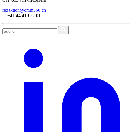
CH–6034 Inwil/Luzern
redaktion@cmm360.ch
T: +41 44 419 22 01