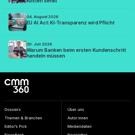
Kosten senkt
04. August 2026
EU AI Act: KI-Transparenz wird Pflicht
30. Juli 2026
Warum Banken beim ersten Kundenschritt
handeln müssen
Dossiers
Über uns
Themen & Branchen
Autor:innen
Editor’s Pick
Mediendaten
Newsflash
Newsletter